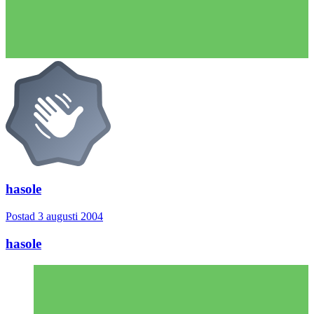
hasole
Postad
3 augusti 2004
hasole