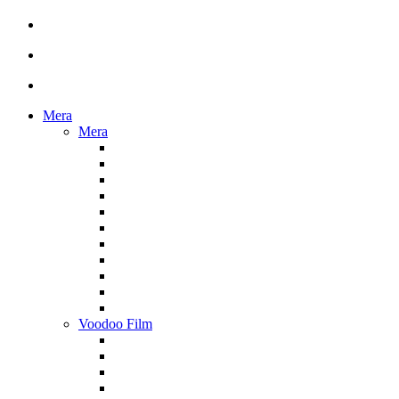
Mera
Mera
Voodoo Film