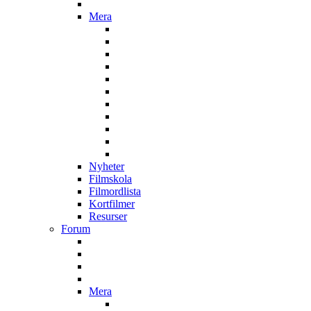
Mera
Nyheter
Filmskola
Filmordlista
Kortfilmer
Resurser
Forum
Mera