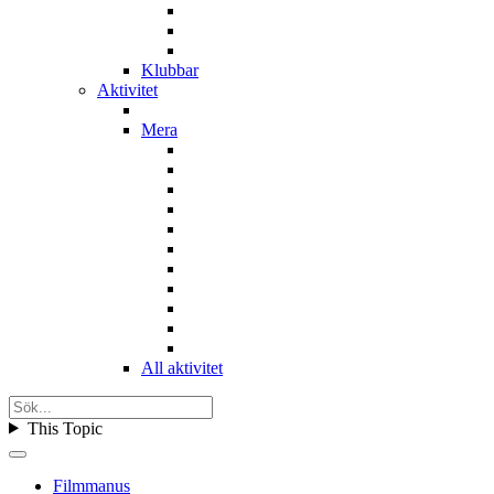
Klubbar
Aktivitet
Mera
All aktivitet
This Topic
Filmmanus