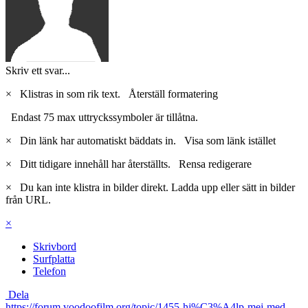
Skriv ett svar...
×
Klistras in som rik text.
Återställ formatering
Endast 75 max uttryckssymboler är tillåtna.
×
Din länk har automatiskt bäddats in.
Visa som länk istället
×
Ditt tidigare innehåll har återställts.
Rensa redigerare
×
Du kan inte klistra in bilder direkt. Ladda upp eller sätt in bilder
från URL.
×
Skrivbord
Surfplatta
Telefon
Dela
https://forum.voodoofilm.org/topic/1455-hj%C3%A4lp-mej-med-