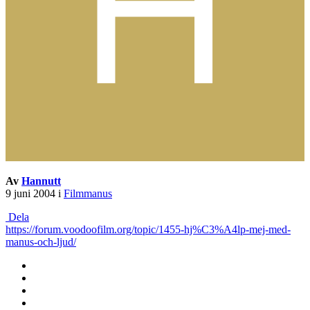
Av
Hannutt
9 juni 2004
i
Filmmanus
Dela
https://forum.voodoofilm.org/topic/1455-hj%C3%A4lp-mej-med-
manus-och-ljud/