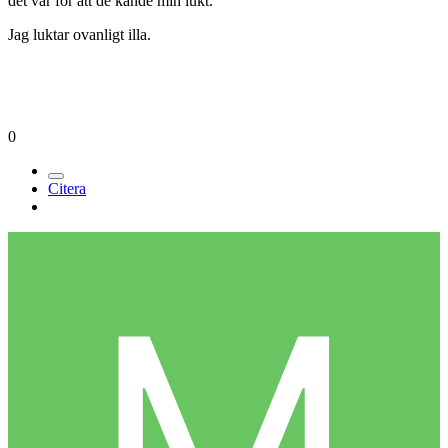
det var för att de kände min lukt.
Jag luktar ovanligt illa.
0
Citera