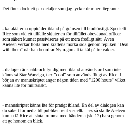
Det finns dock ett par detaljer som jag tycker drar ner litegrann:
- karaktärerna uppträder ibland på gränsen till blodtörstigt. Speciellt
Rice som vid ett tillfälle skjuter en för tillfället obeväpnad officer
som säkert kunnat passiviseras på ett mera fredligt sätt. Även
Aieleen verkar flörta med kraftens mörka sida genom repliken "Deal
with them" när han beordrar Nym-gon att ta kål på tre vakter.
- dialogen är snabb och fyndig men ibland används ord som inte
känns så Star Wars:iga, t ex "cool" som används flitigt av Rice. I
början av manuskriptet anger någon tiden med "1200 hours" vilket
känns lite för militäriskt.
- manuskriptet känns lite för pratigt ibland. En del av dialogen kan
du säkert förmedla till publiken rent visuellt. T ex så skulle Aieleen
kunna få Rice att sluta trumma med händerna (sid 12) bara genom
att ge honom en blick.