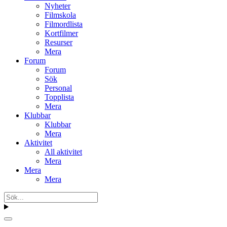
Nyheter
Filmskola
Filmordlista
Kortfilmer
Resurser
Mera
Forum
Forum
Sök
Personal
Topplista
Mera
Klubbar
Klubbar
Mera
Aktivitet
All aktivitet
Mera
Mera
Mera