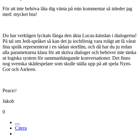
För att inte behöva låta dig vänta på min kommentar så inleder jag
med: mycket bra!
Du har verkligen lyckats fånga den äkta Lucas-känslan i dialogerna!
På tal om Jedi-språket så kan det ju iochförsig vara roligt att få vårat
fina språk representerat i en sådan storfilm, och då har du ju redan
alla parametrarna klara för att skriva dialoger och behöver inte tänka
ut logiska system för sammanhängande konversationer. Det finns
nog svenska skådespelare som skulle ställa upp på att spela Nym-
Gor och Aieleen.
Peace//
Jakob
0
Citera