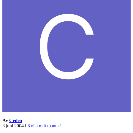
Av
Cedea
3 juni 2004
i
Kolla mitt manus!