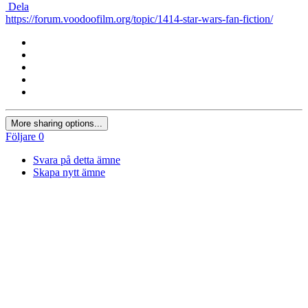
Dela
https://forum.voodoofilm.org/topic/1414-star-wars-fan-fiction/
More sharing options...
Följare
0
Svara på detta ämne
Skapa nytt ämne