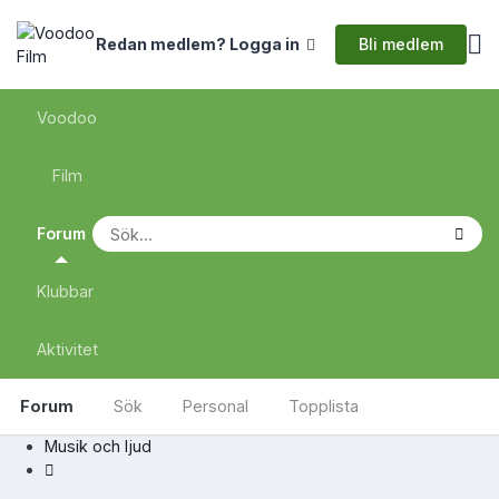
Bli medlem
Redan medlem? Logga in
Voodoo
Film
Forum
Klubbar
Aktivitet
Forum
Sök
Personal
Topplista
Musik och ljud