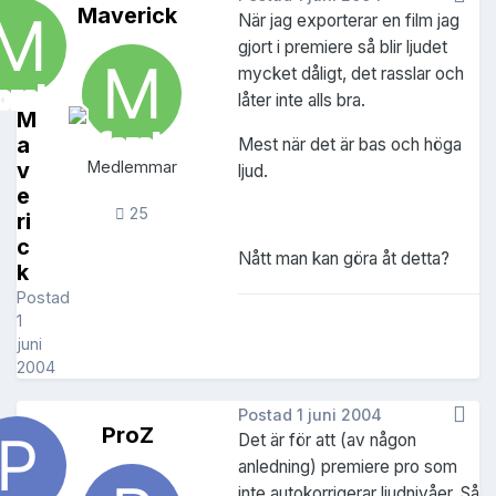
Maverick
När jag exporterar en film jag
gjort i premiere så blir ljudet
mycket dåligt, det rasslar och
låter inte alls bra.
M
a
Mest när det är bas och höga
v
Medlemmar
ljud.
e
25
ri
c
Nått man kan göra åt detta?
k
Postad
1
juni
2004
Postad
1 juni 2004
ProZ
Det är för att (av någon
anledning) premiere pro som
inte autokorrigerar ljudnivåer. Så