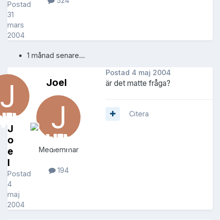
524
Postad
31
mars
2004
1 månad senare...
Postad
4 maj 2004
Joel
är det matte fråga?
Citera
J
o
e
Medlemmar
l
194
Postad
4
maj
2004