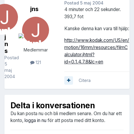
Postad
5 maj 2004
jns
4 minuter och 22 sekunder.
393,7 fot
Kanske denna kan vara till hjälp:
j
http://www.kodak.com/US/en/
n
motion/16mm/resources/filmC
s
Medlemmar
alculator.jhtml?
Postad
id=0.1.4.7.8&lc=en
121
5
maj
2004
Citera
Delta i konversationen
Du kan posta nu och bli medlem senare. Om du har ett
konto,
logga in nu
för att posta med ditt konto.