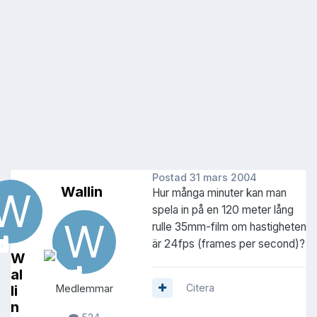
Postad
31 mars 2004
Wallin
Hur många minuter kan man
spela in på en 120 meter lång
rulle 35mm-film om hastigheten
är 24fps (frames per second)?
W
al
Citera
li
Medlemmar
n