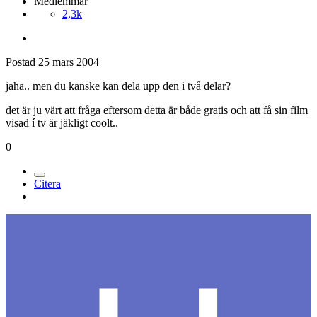
Medlemmar
2,3k
Postad
25 mars 2004
jaha.. men du kanske kan dela upp den i två delar?
det är ju värt att fråga eftersom detta är både gratis och att få sin film
visad í tv är jäkligt coolt..
0
Citera