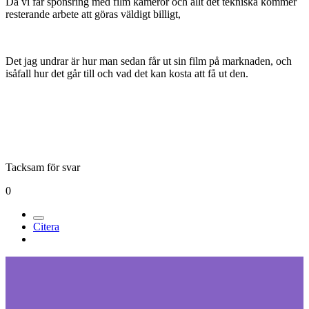
Då vi får sponsring med film kameror och allt det tekniska kommer
resterande arbete att göras väldigt billigt,
Det jag undrar är hur man sedan får ut sin film på marknaden, och
isåfall hur det går till och vad det kan kosta att få ut den.
Tacksam för svar
0
Citera