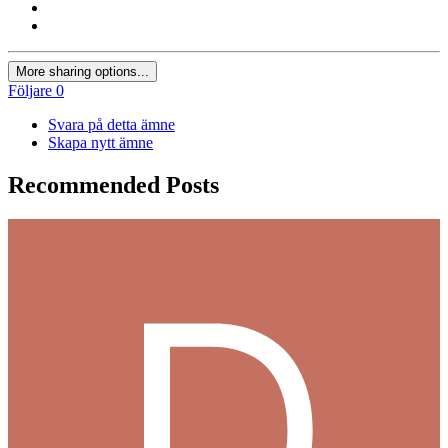
More sharing options...
Följare
0
Svara på detta ämne
Skapa nytt ämne
Recommended Posts