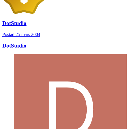
DotStudio
Postad
25 mars 2004
DotStudio