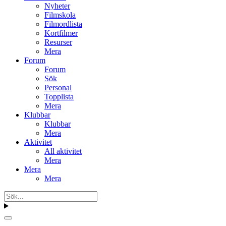
Nyheter
Filmskola
Filmordlista
Kortfilmer
Resurser
Mera
Forum
Forum
Sök
Personal
Topplista
Mera
Klubbar
Klubbar
Mera
Aktivitet
All aktivitet
Mera
Mera
Mera