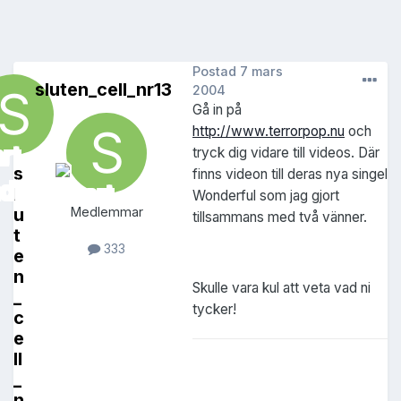
Postad
7 mars
sluten_cell_nr13
2004
Gå in på
http://www.terrorpop.nu
och
tryck dig vidare till videos. Där
s
finns videon till deras nya singel
l
Wonderful som jag gjort
u
Medlemmar
tillsammans med två vänner.
t
333
e
n
Skulle vara kul att veta vad ni
_
tycker!
c
e
ll
_
n