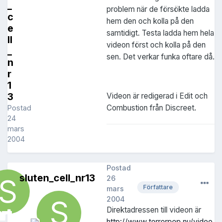
_
problem när de försökte ladda
c
hem den och kolla på den
e
samtidigt. Testa ladda hem hela
ll
videon först och kolla på den
_
sen. Det verkar funka oftare då.
n
r
1
3
Videon är redigerad i Edit och
Combustion från Discreet.
Postad
24
mars
2004
Postad
sluten_cell_nr13
26
Författare
mars
2004
Direktadressen till videon är
http://www.terrorpop.nu/video