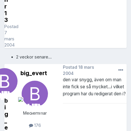
r
1
3
Postad
7
mars
2004
2 veckor senare...
Postad
18 mars
big_evert
2004
den var snygg, även om man
inte fick se så mycket...i vilket
program har du redigerat den i?
b
i
g
Medlemmar
_
176
e