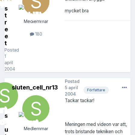
s
mycket bra
t
r
Medlemmar
e
180
e
t
Postad
1
april
2004
Postad
sluten_cell_nr13
5 april
Författare
2004
Tackar tackar!
s
l
Meningen med videon var att,
u
Medlemmar
trots bristande tekniken och