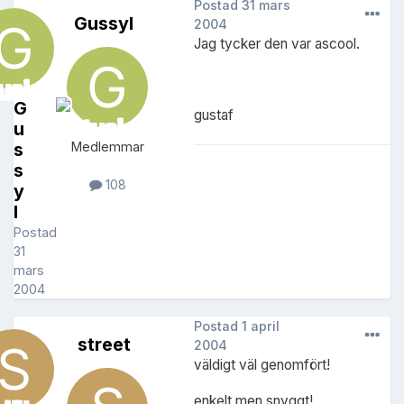
Postad
31 mars
Gussyl
2004
Jag tycker den var ascool.
G
gustaf
u
s
Medlemmar
s
108
y
l
Postad
31
mars
2004
Postad
1 april
street
2004
väldigt väl genomfört!
enkelt men snyggt!