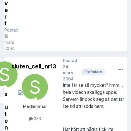
v
e
r
t
Postad
18
mars
2004
Postad
sluten_cell_nr13
24
Författare
mars
2004
Inte får se så mycket? hmm...
hela videon ska ligga uppe.
s
Servern är dock seg så det tar
l
lite tid att ladda hem.
u
Medlemmar
t
333
e
n
Har hört att några fick lite