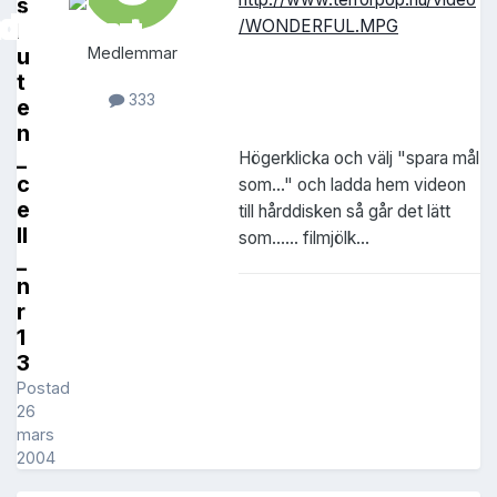
s
/WONDERFUL.MPG
l
u
Medlemmar
t
333
e
n
_
Högerklicka och välj "spara mål
c
som..." och ladda hem videon
e
till hårddisken så går det lätt
ll
som...... filmjölk...
_
n
r
1
3
Postad
26
mars
2004