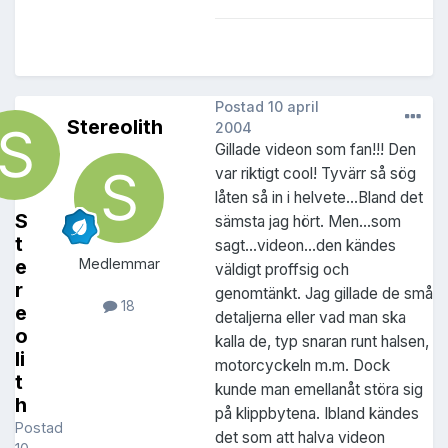
Postad
10 april
Stereolith
2004
Gillade videon som fan!!! Den
var riktigt cool! Tyvärr så sög
låten så in i helvete...Bland det
S
sämsta jag hört. Men...som
t
sagt...videon...den kändes
e
Medlemmar
väldigt proffsig och
r
genomtänkt. Jag gillade de små
18
e
detaljerna eller vad man ska
o
kalla de, typ snaran runt halsen,
li
motorcyckeln m.m. Dock
t
kunde man emellanåt störa sig
h
på klippbytena. Ibland kändes
Postad
det som att halva videon