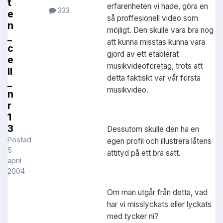
t
erfarenheten vi hade, göra en
333
e
så proffesionell video som
n
möjligt. Den skulle vara bra nog
_
att kunna misstas kunna vara
c
gjord av ett etablerat
e
musikvideoföretag, trots att
ll
detta faktiskt var vår första
_
musikvideo.
n
r
1
3
Dessutom skulle den ha en
Postad
egen profil och illustrera låtens
5
attityd på ett bra sätt.
april
2004
Om man utgår från detta, vad
har vi misslyckats eller lyckats
med tycker ni?