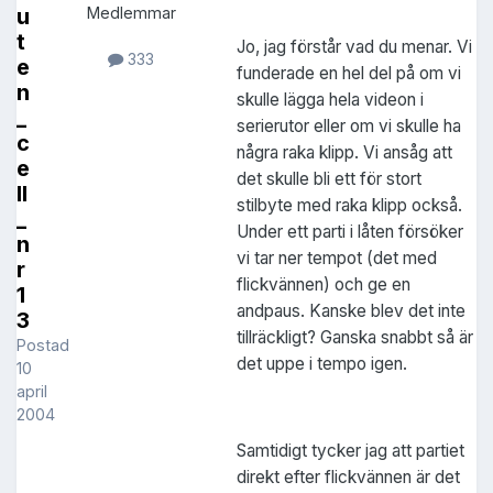
u
Medlemmar
t
Jo, jag förstår vad du menar. Vi
333
e
funderade en hel del på om vi
n
skulle lägga hela videon i
_
serierutor eller om vi skulle ha
c
några raka klipp. Vi ansåg att
e
det skulle bli ett för stort
ll
stilbyte med raka klipp också.
_
Under ett parti i låten försöker
n
vi tar ner tempot (det med
r
flickvännen) och ge en
1
andpaus. Kanske blev det inte
3
tillräckligt? Ganska snabbt så är
Postad
det uppe i tempo igen.
10
april
2004
Samtidigt tycker jag att partiet
direkt efter flickvännen är det