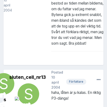
10
bestod av tiden mellan bilderna,
april
om du fattar vad jag menar.
2004
Bytena gick ju extremt snabbt,
men ibland så kändes det som
att de tog upp en del viktig tid.
Svårt att förklara riktigt, men jag
tror du vet vad jag menar. Men
som sagt. Bra jobbat!
Postad
sluten_cell_nr13
10
Författare
april
2004
haha, låten är ju kalas. En riktig
P3-dänga!
s
l