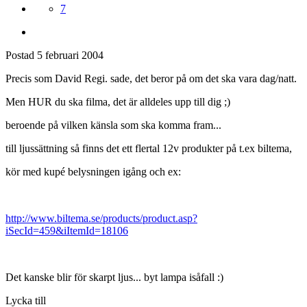
7
Postad
5 februari 2004
Precis som David Regi. sade, det beror på om det ska vara dag/natt.
Men HUR du ska filma, det är alldeles upp till dig ;)
beroende på vilken känsla som ska komma fram...
till ljussättning så finns det ett flertal 12v produkter på t.ex biltema,
kör med kupé belysningen igång och ex:
http://www.biltema.se/products/product.asp?
iSecId=459&iItemId=18106
Det kanske blir för skarpt ljus... byt lampa isåfall :)
Lycka till