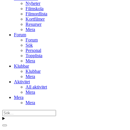
Nyheter
Filmskola
Filmordlista
Kortfilmer
Resurser
Mera
Forum
Forum
Sök
Personal
Topplista
Mera
Klubbar
Klubbar
Mera
Aktivitet
All aktivitet
Mera
Mera
Mera