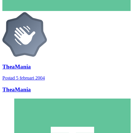
TheaMania
Postad
5 februari 2004
TheaMania