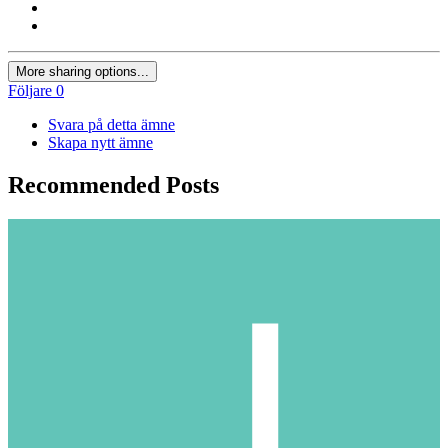
More sharing options...
Följare
0
Svara på detta ämne
Skapa nytt ämne
Recommended Posts