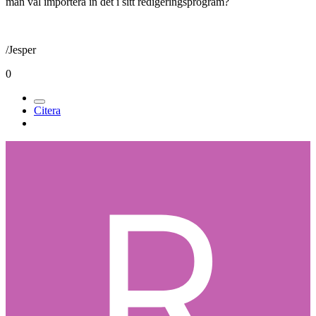
man väl importera in det i sitt redigeringsprogram?
/Jesper
0
Citera