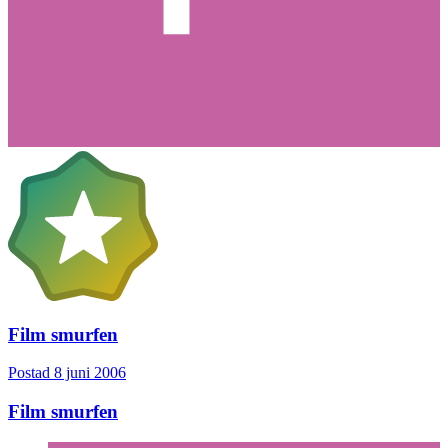
Film smurfen
Postad
8 juni 2006
Film smurfen