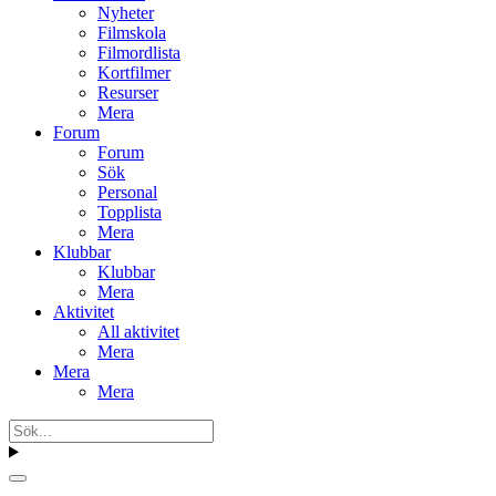
Nyheter
Filmskola
Filmordlista
Kortfilmer
Resurser
Mera
Forum
Forum
Sök
Personal
Topplista
Mera
Klubbar
Klubbar
Mera
Aktivitet
All aktivitet
Mera
Mera
Mera