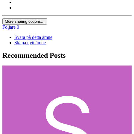
More sharing options...
Följare
0
Svara på detta ämne
Skapa nytt ämne
Recommended Posts