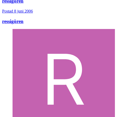
ressigören
Postad
8 juni 2006
ressigören