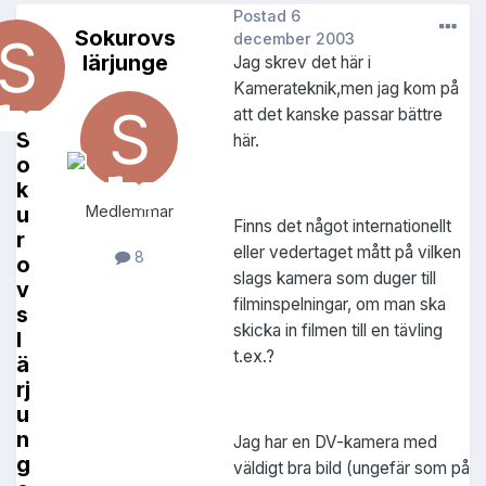
Postad
6
Sokurovs
december 2003
lärjunge
Jag skrev det här i
Kamerateknik,men jag kom på
att det kanske passar bättre
S
här.
o
k
u
Medlemmar
Finns det något internationellt
r
eller vedertaget mått på vilken
8
o
slags kamera som duger till
v
filminspelningar, om man ska
s
skicka in filmen till en tävling
l
t.ex.?
ä
rj
u
n
Jag har en DV-kamera med
g
väldigt bra bild (ungefär som på