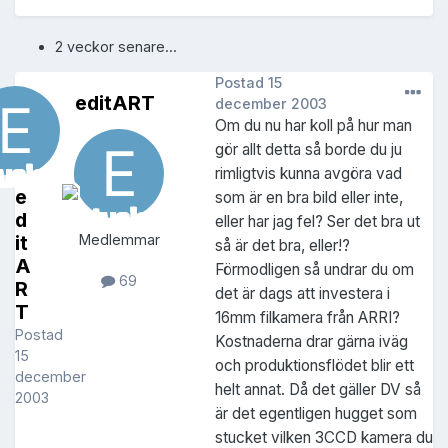
2 veckor senare...
Postad
15
editART
december 2003
Om du nu har koll på hur man
gör allt detta så borde du ju
rimligtvis kunna avgöra vad
e
som är en bra bild eller inte,
d
eller har jag fel? Ser det bra ut
it
Medlemmar
så är det bra, eller!?
A
Förmodligen så undrar du om
69
R
det är dags att investera i
T
16mm filkamera från ARRI?
Postad
Kostnaderna drar gärna iväg
15
och produktionsflödet blir ett
december
helt annat. Då det gäller DV så
2003
är det egentligen hugget som
stucket vilken 3CCD kamera du