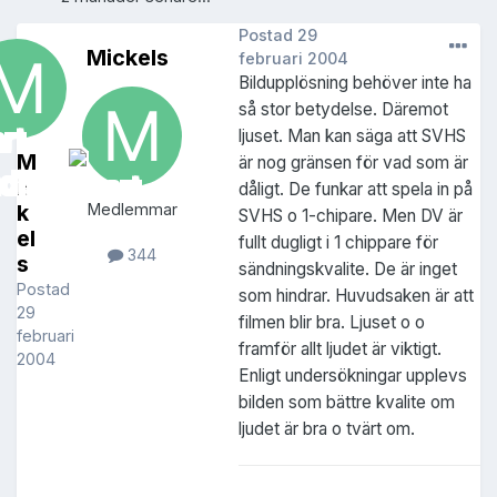
Postad
29
Mickels
februari 2004
Bildupplösning behöver inte ha
så stor betydelse. Däremot
ljuset. Man kan säga att SVHS
M
är nog gränsen för vad som är
ic
dåligt. De funkar att spela in på
k
Medlemmar
SVHS o 1-chipare. Men DV är
el
fullt dugligt i 1 chippare för
344
s
sändningskvalite. De är inget
Postad
som hindrar. Huvudsaken är att
29
filmen blir bra. Ljuset o o
februari
framför allt ljudet är viktigt.
2004
Enligt undersökningar upplevs
bilden som bättre kvalite om
ljudet är bra o tvärt om.