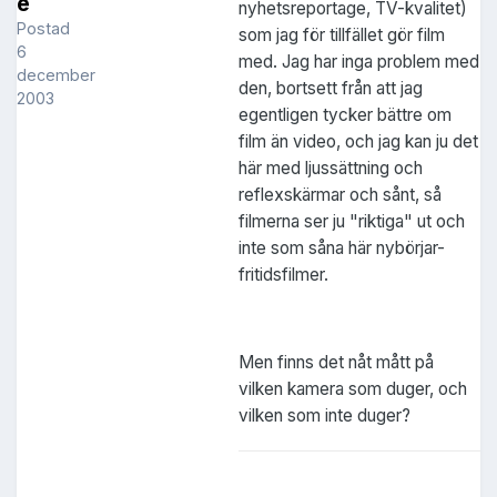
e
nyhetsreportage, TV-kvalitet)
Postad
som jag för tillfället gör film
6
med. Jag har inga problem med
december
den, bortsett från att jag
2003
egentligen tycker bättre om
film än video, och jag kan ju det
här med ljussättning och
reflexskärmar och sånt, så
filmerna ser ju "riktiga" ut och
inte som såna här nybörjar-
fritidsfilmer.
Men finns det nåt mått på
vilken kamera som duger, och
vilken som inte duger?