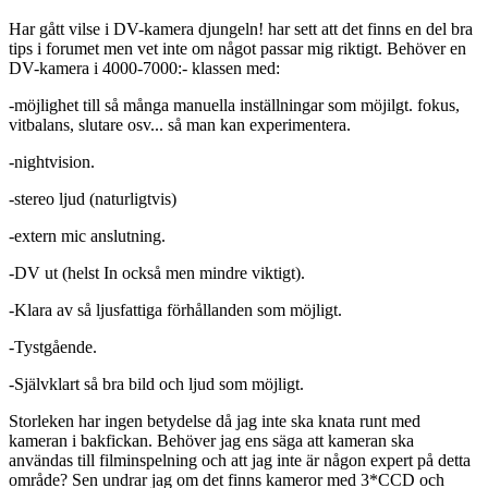
Har gått vilse i DV-kamera djungeln! har sett att det finns en del bra
tips i forumet men vet inte om något passar mig riktigt. Behöver en
DV-kamera i 4000-7000:- klassen med:
-möjlighet till så många manuella inställningar som möjilgt. fokus,
vitbalans, slutare osv... så man kan experimentera.
-nightvision.
-stereo ljud (naturligtvis)
-extern mic anslutning.
-DV ut (helst In också men mindre viktigt).
-Klara av så ljusfattiga förhållanden som möjligt.
-Tystgående.
-Självklart så bra bild och ljud som möjligt.
Storleken har ingen betydelse då jag inte ska knata runt med
kameran i bakfickan. Behöver jag ens säga att kameran ska
användas till filminspelning och att jag inte är någon expert på detta
område? Sen undrar jag om det finns kameror med 3*CCD och