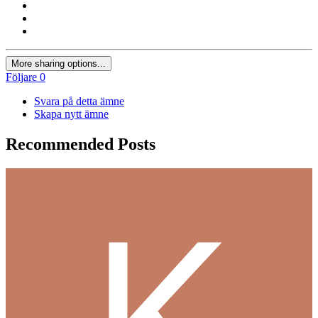
More sharing options...
Följare
0
Svara på detta ämne
Skapa nytt ämne
Recommended Posts