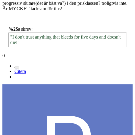
progressiv slutare(det är bäst va?) i den prisklassen? troligtvis inte.
Är MYCKET tacksam för tips!
%2$s
skrev:
"I don't trust anything that bleeds for five days and doesn't
die!"
0
Citera