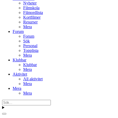
Nyheter
Filmskola
Filmordlista
Kortfilmer
Resurser
Mera
Forum
Forum
Sök
Personal
Topplista
Mera
Klubbar
Klubbar
Mera
Aktivitet
All aktivitet
Mera
Mera
Mera