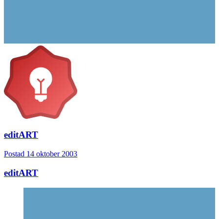
editART
Postad
14 oktober 2003
editART