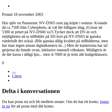
Postad
18 november 2003
Har själv en Panasonic NV-DS65 som jag köpte i somras. Kostade
då ca 7500 från Cyberphoto, är väl lite billigare idag. (Gissar att
5300 är priset på NV-DS60 va?) Tycker dock att DV-in och
möjligheten att ta stillbilder på SD kort på NV-DS65 är ganska
värdefullt det också. (Blir ganska dålig kvalitet på stillbilderna, men
har man ingen annan digitalkamera så...) Men de kamerorna har iaf
grejerna du listade ovan, inklusive manuell vitbalans. Möjligtvis är
de lite kassa i dåligt ljus... men 4-7000 är ju trots allt budgetklassen.
0
Citera
Delta i konversationen
Du kan posta nu och bli medlem senare. Om du har ett konto,
logga
in nu
för att posta med ditt konto.