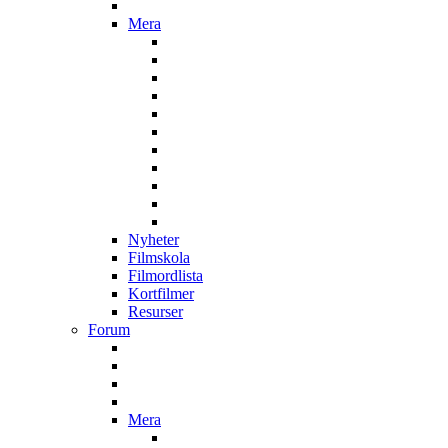
Mera
Nyheter
Filmskola
Filmordlista
Kortfilmer
Resurser
Forum
Mera