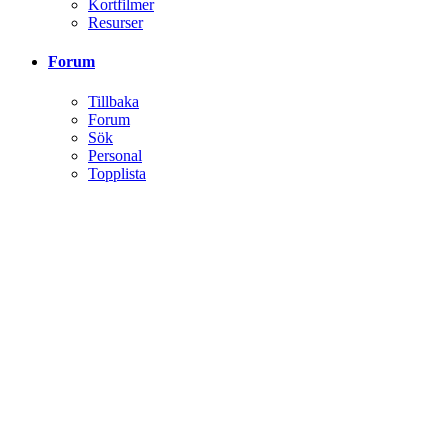
Voodoo Film
Tillbaka
Nyheter
Filmskola
Filmordlista
Kortfilmer
Resurser
Forum
Tillbaka
Forum
Sök
Personal
Topplista
Klubbar
Tillbaka
Klubbar
Aktivitet