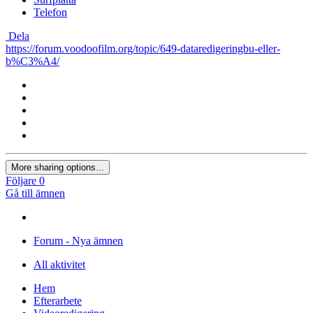
×
Du kan inte klistra in bilder direkt. Ladda upp eller sätt in bilder
från URL.
×
Skrivbord
Surfplatta
Telefon
Dela
https://forum.voodoofilm.org/topic/649-dataredigeringbu-eller-
b%C3%A4/
More sharing options...
Följare
0
Gå till ämnen