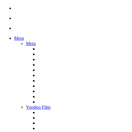
Mera
Mera
Voodoo Film