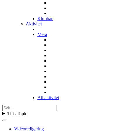
Klubbar
Aktivitet
Mera
All aktivitet
This Topic
Videoredigering