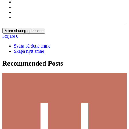
More sharing options...
Följare
0
Svara på detta ämne
Skapa nytt ämne
Recommended Posts