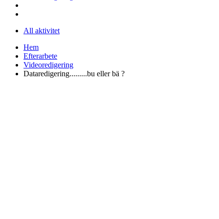
All aktivitet
Hem
Efterarbete
Videoredigering
Dataredigering.........bu eller bä ?