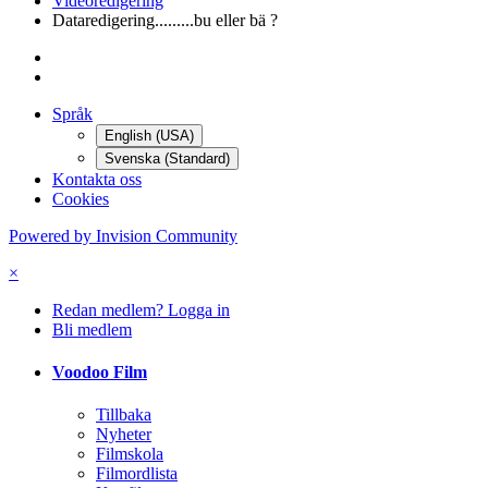
Forum - Nya ämnen
All aktivitet
Hem
Efterarbete
Videoredigering
Dataredigering.........bu eller bä ?
Språk
English (USA)
Svenska (Standard)
Kontakta oss
Cookies
Powered by Invision Community
×
Redan medlem? Logga in
Bli medlem