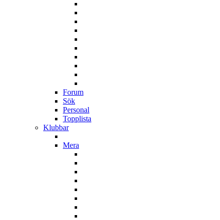
Forum
Sök
Personal
Topplista
Klubbar
Mera