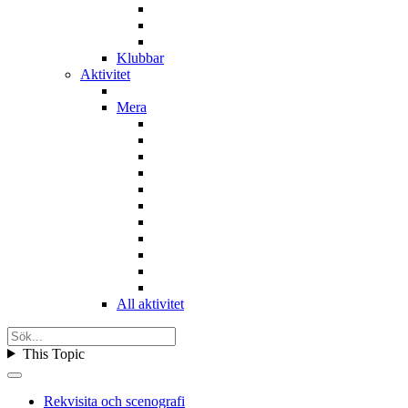
Klubbar
Aktivitet
Mera
All aktivitet
This Topic
Rekvisita och scenografi