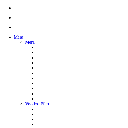
Mera
Mera
Voodoo Film