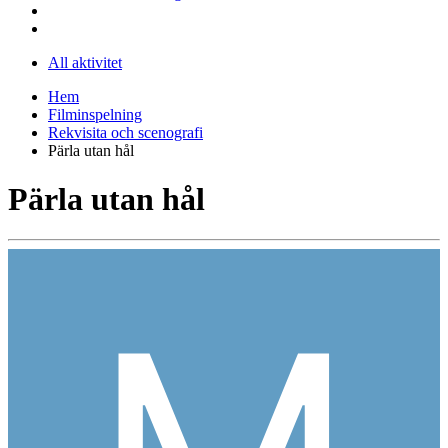
All aktivitet
Hem
Filminspelning
Rekvisita och scenografi
Pärla utan hål
Pärla utan hål