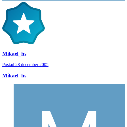
Mikael_hs
Postad
28 december 2005
Mikael_hs