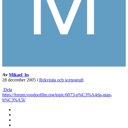
Av
Mikael_hs
28 december 2005
i
Rekvisita och scenografi
Dela
https://forum.voodoofilm.org/topic/6073-p%C3%A4rla-utan-
h%C3%A5l/