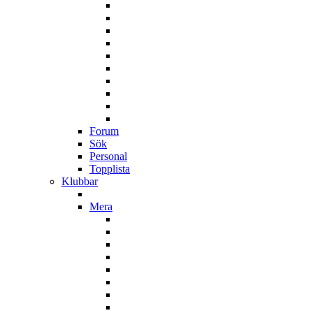
Forum
Sök
Personal
Topplista
Klubbar
Mera