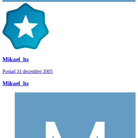
Mikael_hs
Postad
31 december 2005
Mikael_hs