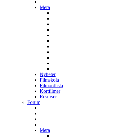
Mera
Nyheter
Filmskola
Filmordlista
Kortfilmer
Resurser
Forum
Mera