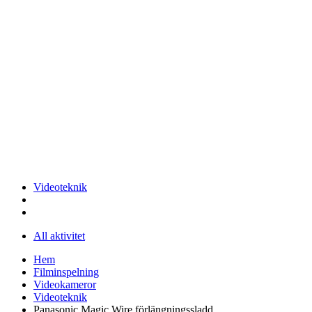
Videoteknik
All aktivitet
Hem
Filminspelning
Videokameror
Videoteknik
Panasonic Magic Wire förlängningssladd