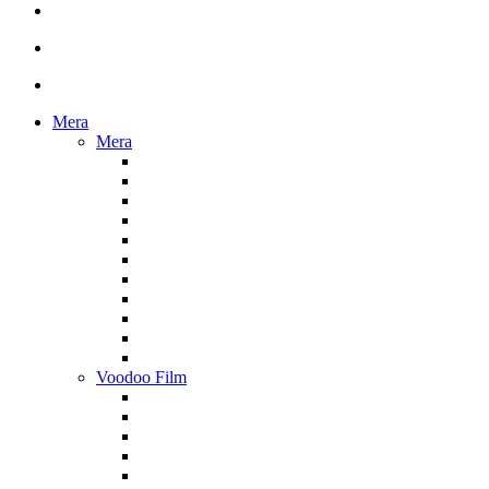
Mera
Mera
Voodoo Film