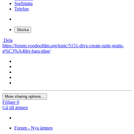
Surfplatta
Telefon
Skicka
Dela
https://forum.voodoofilm.org/topic/5151-divx-create-suite-gratis-
g%C3%A4ller-bara-idag/
More sharing options...
Följare
0
Gå till ämnen
Forum - Nya ämnen