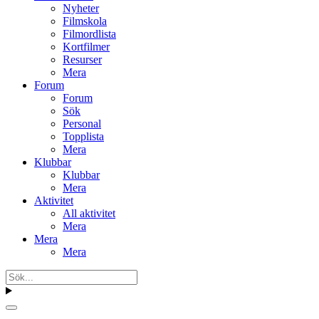
Nyheter
Filmskola
Filmordlista
Kortfilmer
Resurser
Mera
Forum
Forum
Sök
Personal
Topplista
Mera
Klubbar
Klubbar
Mera
Aktivitet
All aktivitet
Mera
Mera
Mera