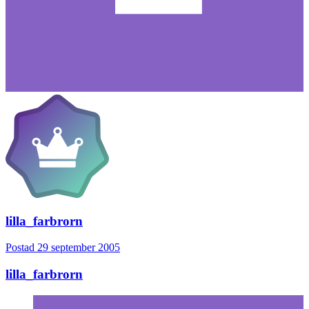
lilla_farbrorn
Postad
29 september 2005
lilla_farbrorn