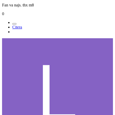
Fan va najs. thx m8
0
Citera