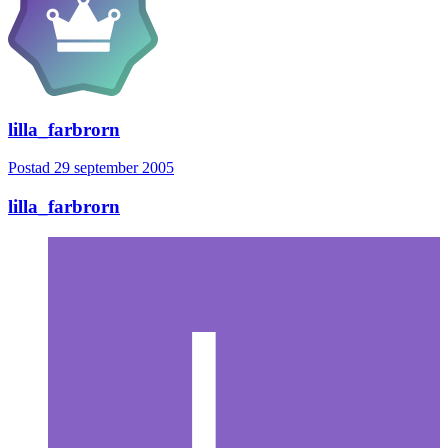
lilla_farbrorn
Postad
29 september 2005
lilla_farbrorn