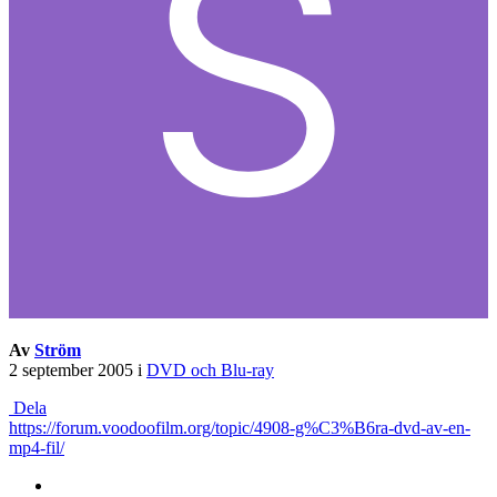
Av
Ström
2 september 2005
i
DVD och Blu-ray
Dela
https://forum.voodoofilm.org/topic/4908-g%C3%B6ra-dvd-av-en-
mp4-fil/