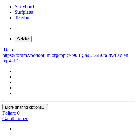
Skrivbord
Surfplatta
Telefon
Skicka
Dela
https://forum.voodoofilm.org/topic/4908-g%C3%B6ra-dvd-av-en-
mp4-fil/
More sharing options...
Följare
0
Gå till ämnen