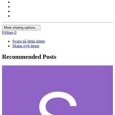
More sharing options...
Följare
0
Svara på detta ämne
Skapa nytt ämne
Recommended Posts