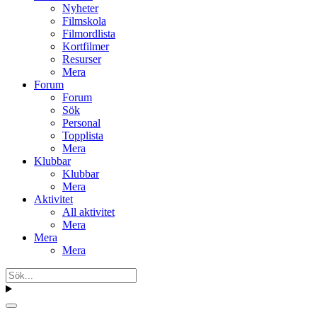
Nyheter
Filmskola
Filmordlista
Kortfilmer
Resurser
Mera
Forum
Forum
Sök
Personal
Topplista
Mera
Klubbar
Klubbar
Mera
Aktivitet
All aktivitet
Mera
Mera
Mera