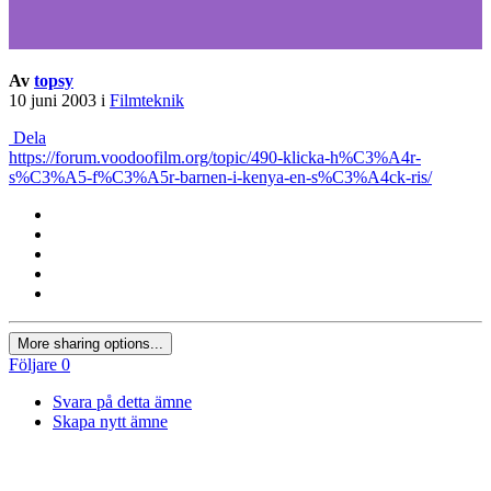
Av
topsy
10 juni 2003
i
Filmteknik
Dela
https://forum.voodoofilm.org/topic/490-klicka-h%C3%A4r-
s%C3%A5-f%C3%A5r-barnen-i-kenya-en-s%C3%A4ck-ris/
More sharing options...
Följare
0
Svara på detta ämne
Skapa nytt ämne