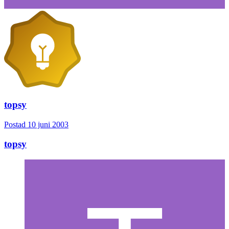
topsy
Postad
10 juni 2003
topsy