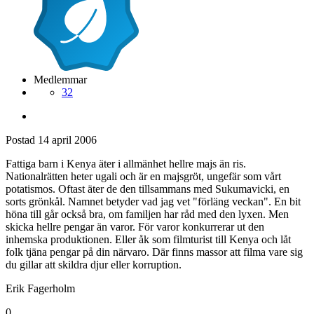
Medlemmar
32
Postad
14 april 2006
Fattiga barn i Kenya äter i allmänhet hellre majs än ris.
Nationalrätten heter ugali och är en majsgröt, ungefär som vårt
potatismos. Oftast äter de den tillsammans med Sukumavicki, en
sorts grönkål. Namnet betyder vad jag vet "förläng veckan". En bit
höna till går också bra, om familjen har råd med den lyxen. Men
skicka hellre pengar än varor. För varor konkurrerar ut den
inhemska produktionen. Eller åk som filmturist till Kenya och låt
folk tjäna pengar på din närvaro. Där finns massor att filma vare sig
du gillar att skildra djur eller korruption.
Erik Fagerholm
0