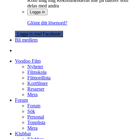
Kom ihåg mig
Rekommenderas inte på datorer som
delas med andra
Logga in
Glömt ditt lösenord?
Logga in med Facebook
Bli medlem
Voodoo Film
Nyheter
Filmskola
Filmordlista
Kortfilmer
Resurser
Mera
Forum
Forum
Sök
Personal
Topplista
Mera
Klubbar