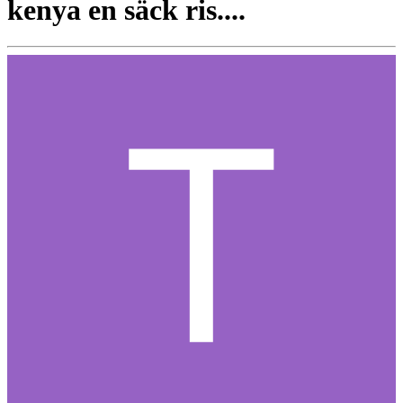
kenya en säck ris....