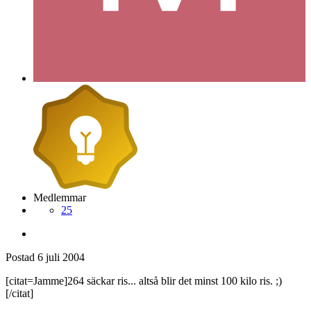
Medlemmar
25
Postad
6 juli 2004
[citat=Jamme]264 säckar ris... altså blir det minst 100 kilo ris. ;)
[/citat]