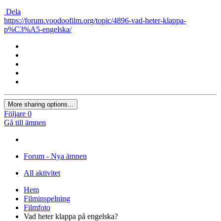
Dela
https://forum.voodoofilm.org/topic/4896-vad-heter-klappa-
p%C3%A5-engelska/
More sharing options...
Följare
0
Gå till ämnen
Forum - Nya ämnen
All aktivitet
Hem
Filminspelning
Filmfoto
Vad heter klappa på engelska?