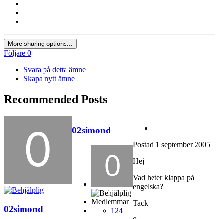
More sharing options...
Följare
0
Svara på detta ämne
Skapa nytt ämne
Recommended Posts
02simond
Postad
1 september 2005
Hej
Vad heter klappa på
engelska?
Medlemmar
Tack
02simond
124