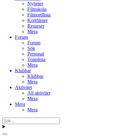
Nyheter
Filmskola
Filmordlista
Kortfilmer
Resurser
Mera
Forum
Forum
Sök
Personal
Topplista
Mera
Klubbar
Klubbar
Mera
Aktivitet
All aktivitet
Mera
Mera
Mera