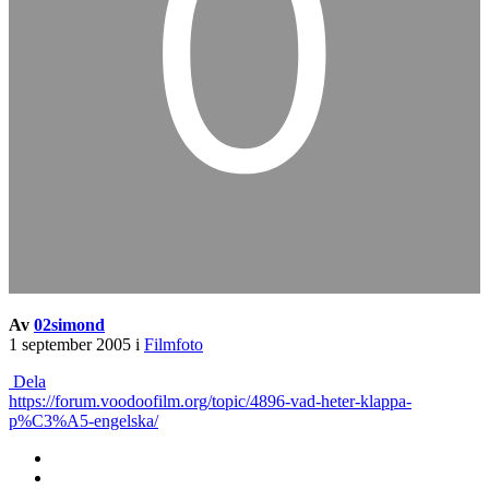
Av
02simond
1 september 2005
i
Filmfoto
Dela
https://forum.voodoofilm.org/topic/4896-vad-heter-klappa-
p%C3%A5-engelska/