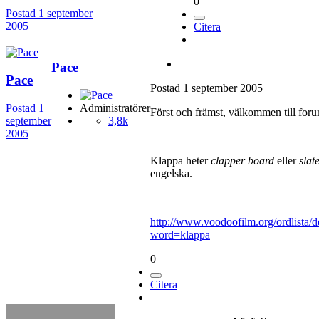
0
Postad
1 september
2005
Citera
Pace
Pace
Postad
1 september 2005
Postad
1
Administratörer
Först och främst, välkommen till foru
september
3,8k
2005
Klappa heter
clapper board
eller
slat
engelska.
http://www.voodoofilm.org/ordlista/d
word=klappa
0
Citera