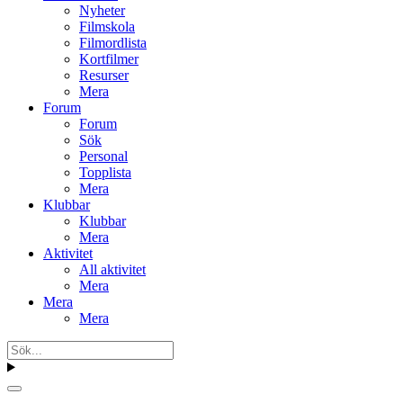
Nyheter
Filmskola
Filmordlista
Kortfilmer
Resurser
Mera
Forum
Forum
Sök
Personal
Topplista
Mera
Klubbar
Klubbar
Mera
Aktivitet
All aktivitet
Mera
Mera
Mera