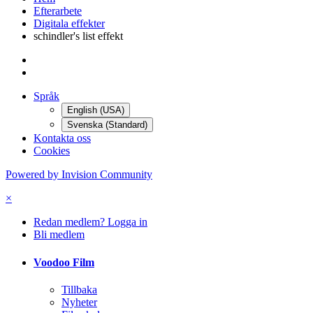
Efterarbete
Digitala effekter
schindler's list effekt
Språk
English (USA)
Svenska (Standard)
Kontakta oss
Cookies
Powered by Invision Community
×
Redan medlem? Logga in
Bli medlem
Voodoo Film
Tillbaka
Nyheter