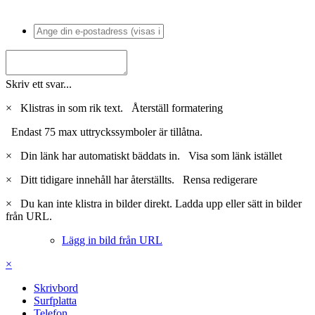
Skriv ett svar...
×
Klistras in som rik text.
Återställ formatering
Endast 75 max uttryckssymboler är tillåtna.
×
Din länk har automatiskt bäddats in.
Visa som länk istället
×
Ditt tidigare innehåll har återställts.
Rensa redigerare
×
Du kan inte klistra in bilder direkt. Ladda upp eller sätt in bilder
från URL.
Lägg in bild från URL
×
Skrivbord
Surfplatta
Telefon