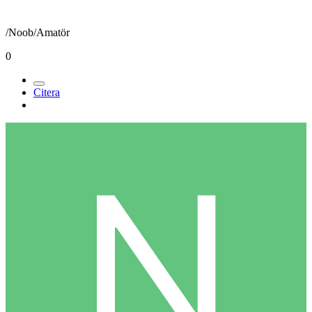
/Noob/Amatör
0
Citera