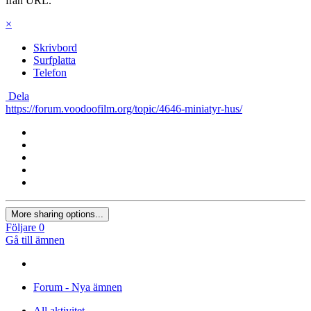
från URL.
×
Skrivbord
Surfplatta
Telefon
Dela
https://forum.voodoofilm.org/topic/4646-miniatyr-hus/
More sharing options...
Följare
0
Gå till ämnen
Forum - Nya ämnen
All aktivitet