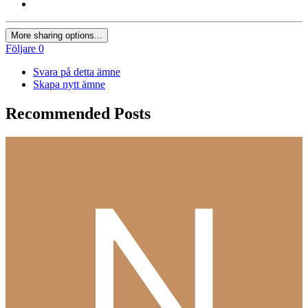
More sharing options...
Följare
0
Svara på detta ämne
Skapa nytt ämne
Recommended Posts