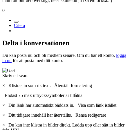
utan rök blir det overkligt, helst skulle du ju fxa eld också...)
0
Citera
Delta i konversationen
Du kan posta nu och bli medlem senare. Om du har ett konto,
logga
in nu
för att posta med ditt konto.
Skriv ett svar...
×
Klistras in som rik text.
Återställ formatering
Endast 75 max uttryckssymboler är tillåtna.
×
Din länk har automatiskt bäddats in.
Visa som länk istället
×
Ditt tidigare innehåll har återställts.
Rensa redigerare
×
Du kan inte klistra in bilder direkt. Ladda upp eller sätt in bilder