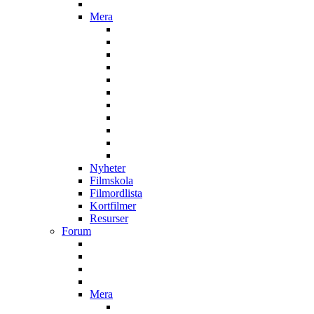
Mera
Nyheter
Filmskola
Filmordlista
Kortfilmer
Resurser
Forum
Mera