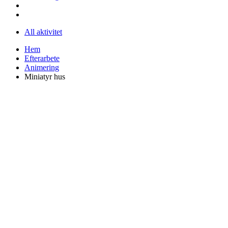
All aktivitet
Hem
Efterarbete
Animering
Miniatyr hus