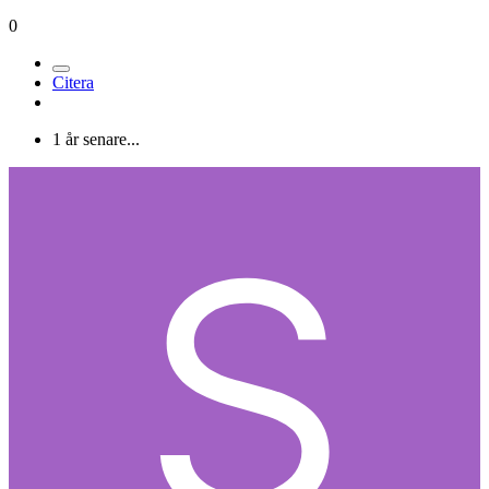
0
Citera
1 år senare...