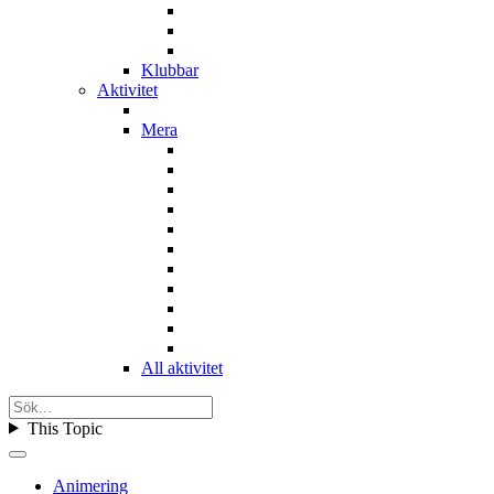
Klubbar
Aktivitet
Mera
All aktivitet
This Topic
Animering