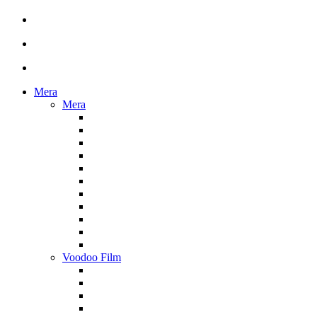
Mera
Mera
Voodoo Film