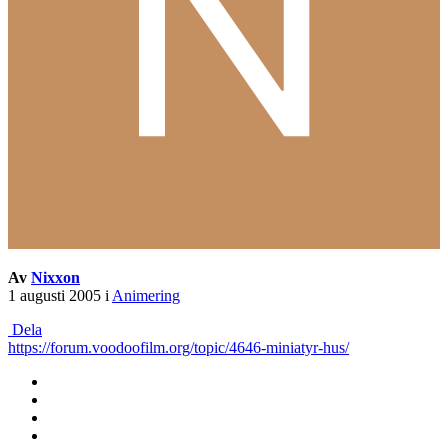
Av
Nixxon
1 augusti 2005
i
Animering
Dela
https://forum.voodoofilm.org/topic/4646-miniatyr-hus/