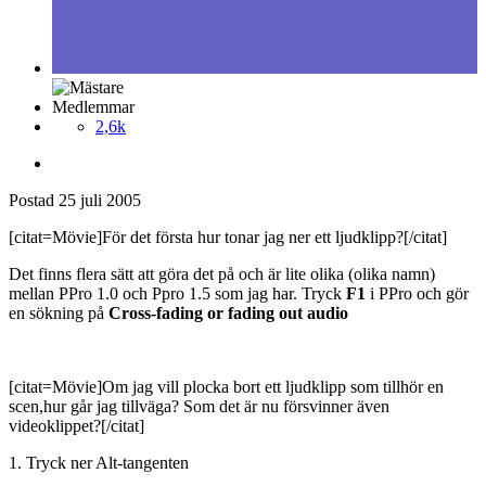
Medlemmar
2,6k
Postad
25 juli 2005
[citat=Mövie]För det första hur tonar jag ner ett ljudklipp?[/citat]
Det finns flera sätt att göra det på och är lite olika (olika namn)
mellan PPro 1.0 och Ppro 1.5 som jag har. Tryck
F1
i PPro och gör
en sökning på
Cross-fading or fading out audio
[citat=Mövie]Om jag vill plocka bort ett ljudklipp som tillhör en
scen,hur går jag tillväga? Som det är nu försvinner även
videoklippet?[/citat]
1. Tryck ner Alt-tangenten