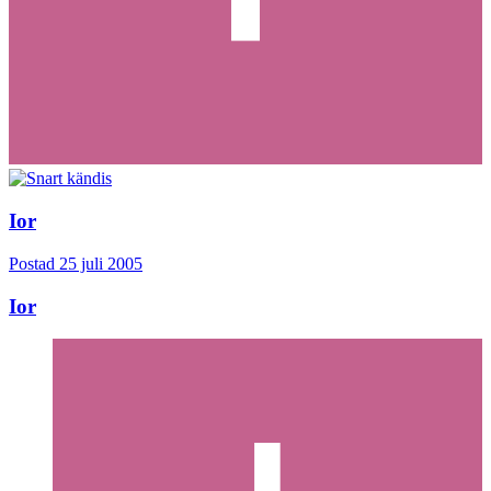
Ior
Postad
25 juli 2005
Ior