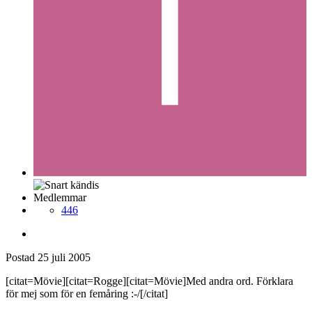
Medlemmar
446
Postad
25 juli 2005
[citat=Mövie][citat=Rogge][citat=Mövie]Med andra ord. Förklara
för mej som för en femåring :-/[/citat]