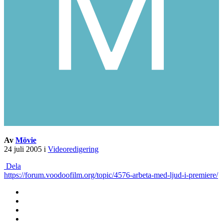
Av
Mövie
24 juli 2005
i
Videoredigering
Dela
https://forum.voodoofilm.org/topic/4576-arbeta-med-ljud-i-premiere/