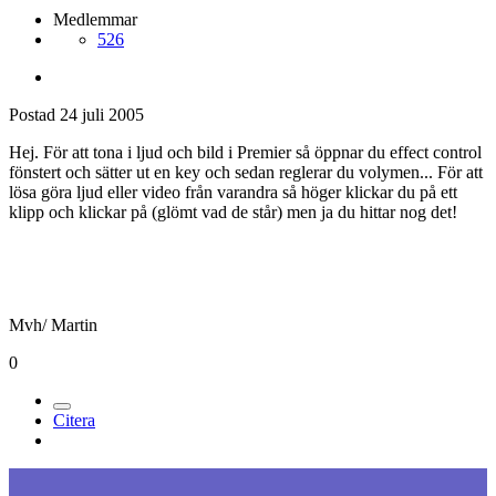
Medlemmar
526
Postad
24 juli 2005
Hej. För att tona i ljud och bild i Premier så öppnar du effect control
fönstert och sätter ut en key och sedan reglerar du volymen... För att
lösa göra ljud eller video från varandra så höger klickar du på ett
klipp och klickar på (glömt vad de står) men ja du hittar nog det!
Mvh/ Martin
0
Citera