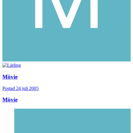
Mövie
Postad
24 juli 2005
Mövie