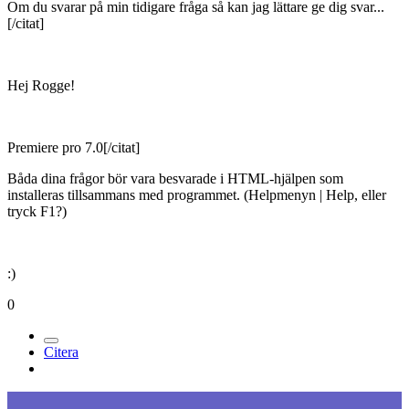
Om du svarar på min tidigare fråga så kan jag lättare ge dig svar...
[/citat]
Hej Rogge!
Premiere pro 7.0[/citat]
Båda dina frågor bör vara besvarade i HTML-hjälpen som
installeras tillsammans med programmet. (Helpmenyn | Help, eller
tryck F1?)
:)
0
Citera