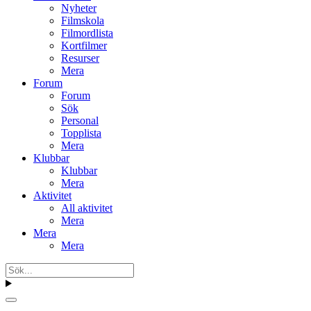
Nyheter
Filmskola
Filmordlista
Kortfilmer
Resurser
Mera
Forum
Forum
Sök
Personal
Topplista
Mera
Klubbar
Klubbar
Mera
Aktivitet
All aktivitet
Mera
Mera
Mera