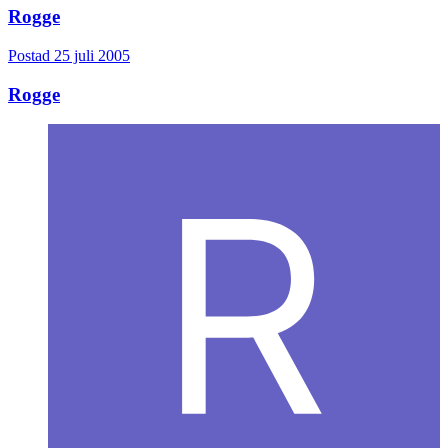
Rogge
Postad
25 juli 2005
Rogge