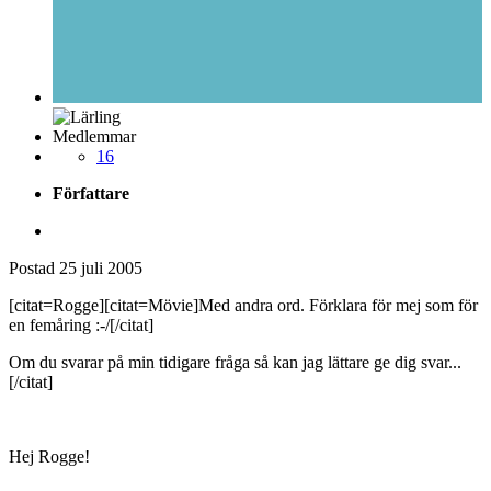
Medlemmar
16
Författare
Postad
25 juli 2005
[citat=Rogge][citat=Mövie]Med andra ord. Förklara för mej som för
en femåring :-/[/citat]
Om du svarar på min tidigare fråga så kan jag lättare ge dig svar...
[/citat]
Hej Rogge!