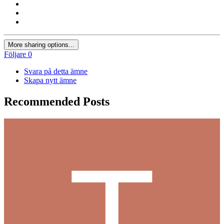
More sharing options...
Följare
0
Svara på detta ämne
Skapa nytt ämne
Recommended Posts