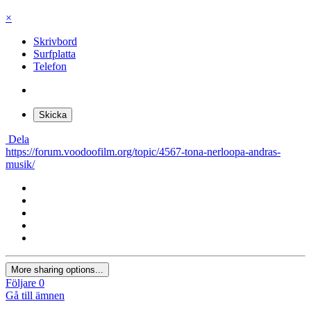
×
Skrivbord
Surfplatta
Telefon
Skicka
Dela
https://forum.voodoofilm.org/topic/4567-tona-nerloopa-andras-
musik/
More sharing options...
Följare
0
Gå till ämnen