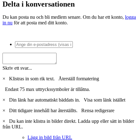
Delta i konversationen
Du kan posta nu och bli medlem senare. Om du har ett konto,
logga
in nu
för att posta med ditt konto.
Skriv ett svar...
×
Klistras in som rik text.
Återställ formatering
Endast 75 max uttryckssymboler är tillåtna.
×
Din länk har automatiskt bäddats in.
Visa som länk istället
×
Ditt tidigare innehåll har återställts.
Rensa redigerare
×
Du kan inte klistra in bilder direkt. Ladda upp eller sätt in bilder
från URL.
Lägg in bild från URL