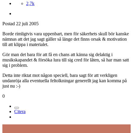
2,7k
Postad
22 juli 2005
Borde rimligtvis vara uppenbart, men för säkerhets skull bör kanske
nämnas att det jag sagt gäller så länge det finns orsak & motivation
till att klippa i materialet.
Gör man det bara för att få en chans att känna sig delaktig i
musikskapandet & försöka lura till sig cred för låten, så har man satt
sig i problem.
Detta inte riktat mot någon speciell, bara sagt för att verkligen
undanröja alla eventuella feltolkningar generellt jag kan komma på
just nu :-)
0
Citera