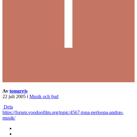
Av
tomgrejs
22 juli 2005
i
Musik och ljud
Dela
https://forum.voodoofilm.org/topic/4567-tona-nerloopa-andras-
musik/