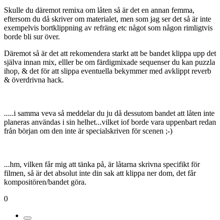
Skulle du däremot remixa om låten så är det en annan femma,
eftersom du då skriver om materialet, men som jag ser det så är inte
exempelvis bortklippning av refräng etc något som någon rimligtvis
borde bli sur över.
Däremot så är det att rekomendera starkt att be bandet klippa upp det
själva innan mix, elller be om färdigmixade sequenser du kan puzzla
ihop, & det för att slippa eventuella bekymmer med avklippt reverb
& överdrivna hack.
.....i samma veva så meddelar du ju då dessutom bandet att låten inte
planeras användas i sin helhet...vilket iof borde vara uppenbart redan
från början om den inte är specialskriven för scenen ;-)
...hm, vilken får mig att tänka på, är låtarna skrivna specifikt för
filmen, så är det absolut inte din sak att klippa ner dom, det får
kompositören/bandet göra.
0