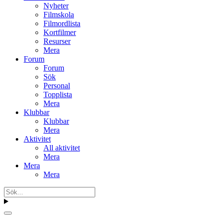
Nyheter
Filmskola
Filmordlista
Kortfilmer
Resurser
Mera
Forum
Forum
Sök
Personal
Topplista
Mera
Klubbar
Klubbar
Mera
Aktivitet
All aktivitet
Mera
Mera
Mera