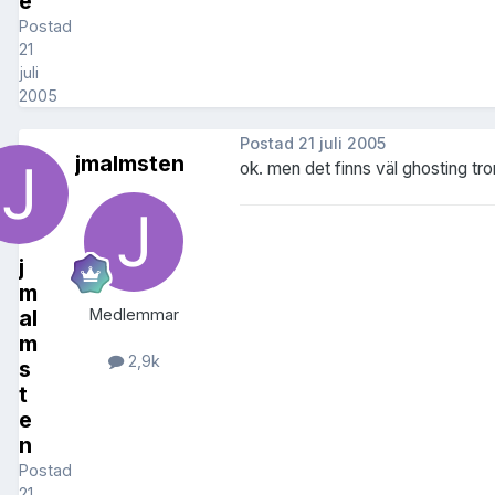
e
Postad
21
juli
2005
Postad
21 juli 2005
jmalmsten
ok. men det finns väl ghosting tro
j
m
al
Medlemmar
m
2,9k
s
t
e
n
Postad
21