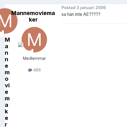
Postad
3 januari 2006
Mannemoviema
sa han inte AE?????
ker
M
a
n
n
Medlemmar
e
486
m
o
vi
e
m
a
k
e
r