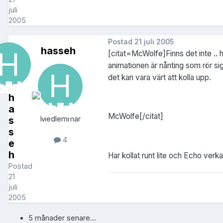
juli
2005
Postad
21 juli 2005
hasseh
[citat=McWolfe]Finns det inte .. 
animationen är nånting som rör sig
det kan vara värt att kolla upp.
h
a
McWolfe[/citat]
s
Medlemmar
s
4
e
h
Har kollat runt lite och Echo verkar 
Postad
21
juli
2005
5 månader senare...