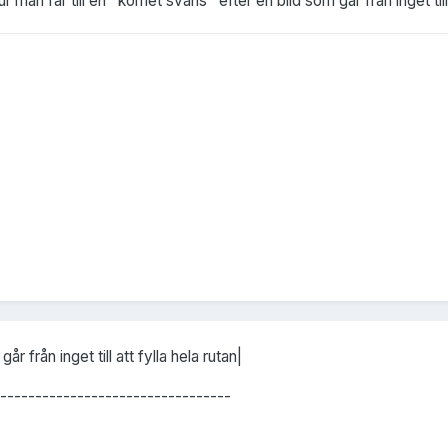
 man får till en "komet svans" efter en bild som går från inget till
 från inget till att fylla hela rutan|
---------------------------------