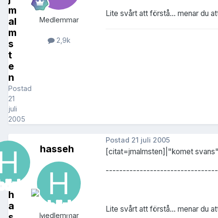
m
Lite svårt att förstå... menar du 
al
Medlemmar
m
2,9k
s
t
e
n
Postad
21
juli
2005
Postad
21 juli 2005
hasseh
[citat=jmalmsten]|"komet svans" eft
---------------------------------
h
a
Lite svårt att förstå... menar du 
s
Medlemmar