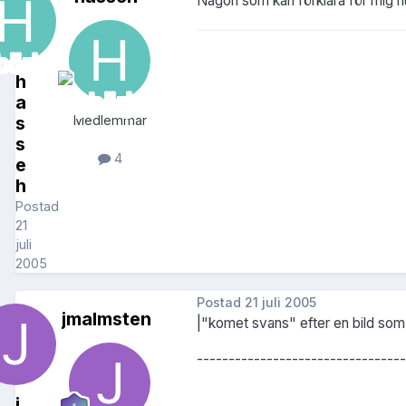
Någon som kan förklara för mig hur
h
a
s
Medlemmar
s
4
e
h
Postad
21
juli
2005
Postad
21 juli 2005
jmalmsten
|"komet svans" efter en bild som går
---------------------------------
j