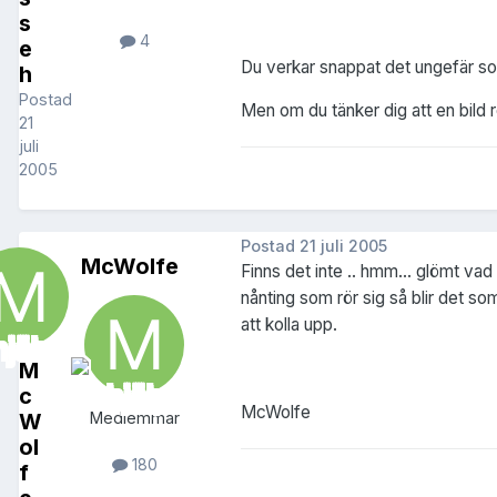
s
4
e
Du verkar snappat det ungefär som j
h
Postad
Men om du tänker dig att en bild r
21
juli
2005
Postad
21 juli 2005
McWolfe
Finns det inte .. hmm... glömt vad
nånting som rör sig så blir det so
att kolla upp.
M
c
McWolfe
W
Medlemmar
ol
180
f