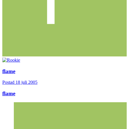
flame
Postad
18 juli 2005
flame