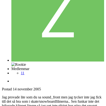
Medlemmar
11
Postad
14 november 2005
Jag provade lite som du sa sound_front men jag tycker inte jag fick
till det så bra som i skate/snowboardfilmerna.. Sen funkar inte det
bifogade klippet längre så jag vet inte riktigt hur göra det snyggt..