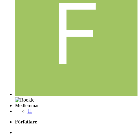
Medlemmar
11
Författare