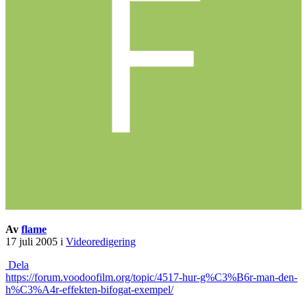
Av
flame
17 juli 2005
i
Videoredigering
Dela
https://forum.voodoofilm.org/topic/4517-hur-g%C3%B6r-man-den-
h%C3%A4r-effekten-bifogat-exempel/