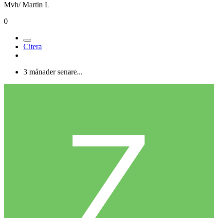
Mvh/ Martin L
0
Citera
3 månader senare...