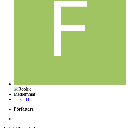
Medlemmar
11
Författare