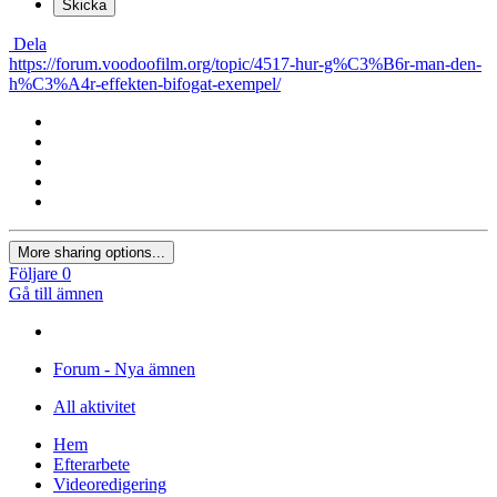
Skicka
Dela
https://forum.voodoofilm.org/topic/4517-hur-g%C3%B6r-man-den-
h%C3%A4r-effekten-bifogat-exempel/
More sharing options...
Följare
0
Gå till ämnen
Forum - Nya ämnen
All aktivitet
Hem
Efterarbete
Videoredigering