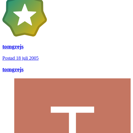
tomgrejs
Postad
18 juli 2005
tomgrejs