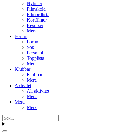
Nyheter
Filmskola
Filmordlista
Kortfilmer
Resurser
Mera
Forum
Forum
Sök
Personal
Topplista
Mera
Klubbar
Klubbar
Mera
Aktivitet
All aktivitet
Mera
Mera
Mera