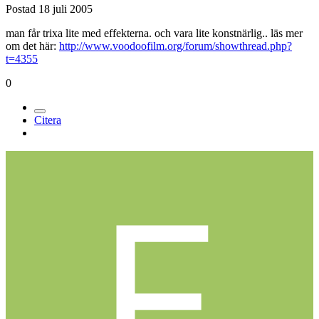
Postad
18 juli 2005
man får trixa lite med effekterna. och vara lite konstnärlig.. läs mer
om det här:
http://www.voodoofilm.org/forum/showthread.php?
t=4355
0
Citera