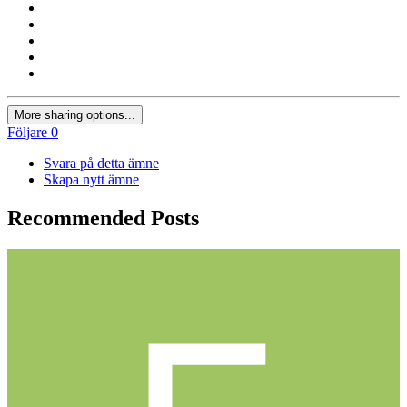
More sharing options...
Följare
0
Svara på detta ämne
Skapa nytt ämne
Recommended Posts