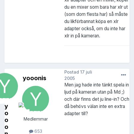
du en mixer som bara har xlr ut
(som dom flesta har) så måste
du likförbannat köpa en xlr
adapter också, om du inte har
xlr in på kameran.
Postad
17 juli
yooonis
2005
Men jag hade inte tänkt spela in
ljud på kameran utan på Md ;)
och där finns det ju line-in? Och
y
då behövs välan inte en extra
o
adapter till?
o
Medlemmar
o
653
n