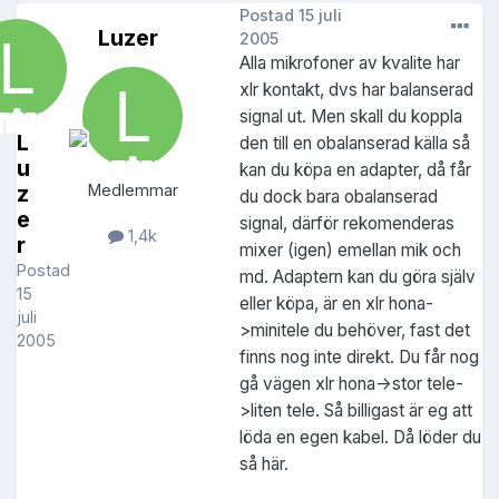
Postad
15 juli
Luzer
2005
Alla mikrofoner av kvalite har
xlr kontakt, dvs har balanserad
signal ut. Men skall du koppla
L
den till en obalanserad källa så
u
kan du köpa en adapter, då får
z
Medlemmar
du dock bara obalanserad
e
signal, därför rekomenderas
1,4k
r
mixer (igen) emellan mik och
Postad
md. Adaptern kan du göra själv
15
eller köpa, är en xlr hona-
juli
>minitele du behöver, fast det
2005
finns nog inte direkt. Du får nog
gå vägen xlr hona->stor tele-
>liten tele. Så billigast är eg att
löda en egen kabel. Då löder du
så här.