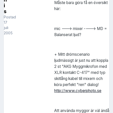
Måste bara göra få en översikt
i
här:
s
Postad
17
juli
mic ---> mixer ----> MD =
2005
Balanserat ljud?
+ Mitt drömscenario
ljudmässigt är just nu att koppla
2 st "AKG Myggmikrofon med
XLR kontakt C-417" med typ
skitlång kabel till mixern och
köra perfekt "ren" dialog!
http://www.cyberphoto.se
Att använda myggor är väl ändå