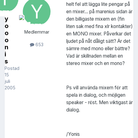
helt fel att lägga lite pengar på
en mixer... på marenius sidan är
y
den billigaste mixern en (fin
o
liten sak med fina xlr kontakter)
o
Medlemmar
en MONO mixer. Påverkar det
o
ljudet på nåt dåligt sätt? Är det
653
n
sämre med mono eller bättre?
i
Vad är skillnaden mellan en
s
stereo mixer och en mono?
Postad
15
juli
Ps vill använda mixern för att
2005
spela in dialog, och möjligen
speaker - röst. Men viktigast är
dialog.
/Yonis