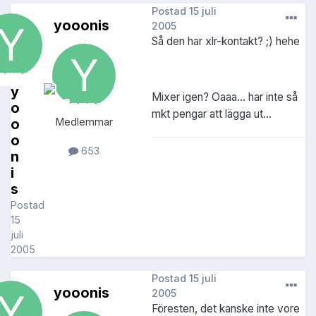
Postad
15 juli
yooonis
2005
Så den har xlr-kontakt? ;) hehe
y
Mixer igen? Oaaa... har inte så
o
mkt pengar att lägga ut...
o
Medlemmar
o
653
n
i
s
Postad
15
juli
2005
Postad
15 juli
yooonis
2005
Föresten, det kanske inte vore