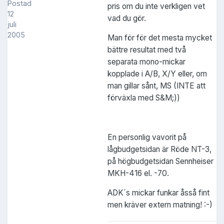
Postad
pris om du inte verkligen vet
12
vad du gör.
juli
2005
Man för för det mesta mycket
bättre resultat med två
separata mono-mickar
kopplade i A/B, X/Y eller, om
man gillar sånt, MS (INTE att
förväxla med S&M;))
En personlig vavorit på
lågbudgetsidan är Röde NT-3,
på högbudgetsidan Sennheiser
MKH-416 el. -70.
ADK´s mickar funkar åsså fint
men kräver extern matning! :-)