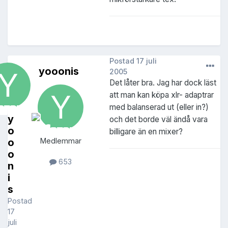
Postad
17 juli
yooonis
2005
Det låter bra. Jag har dock läst
att man kan köpa xlr- adaptrar
med balanserad ut (eller in?)
y
och det borde väl ändå vara
o
billigare än en mixer?
o
Medlemmar
o
653
n
i
s
Postad
17
juli