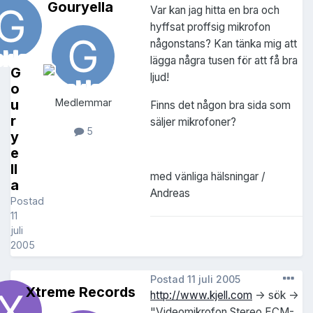
Gouryella
Var kan jag hitta en bra och
hyffsat proffsig mikrofon
någonstans? Kan tänka mig att
lägga några tusen för att få bra
G
ljud!
o
u
Medlemmar
Finns det någon bra sida som
r
säljer mikrofoner?
5
y
e
ll
med vänliga hälsningar /
a
Andreas
Postad
11
juli
2005
Postad
11 juli 2005
Xtreme Records
http://www.kjell.com
-> sök ->
"Videomikrofon Stereo ECM-