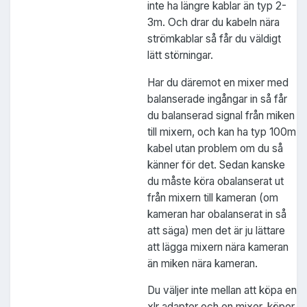
inte ha längre kablar än typ 2-
3m. Och drar du kabeln nära
strömkablar så får du väldigt
lätt störningar.
Har du däremot en mixer med
balanserade ingångar in så får
du balanserad signal från miken
till mixern, och kan ha typ 100m
kabel utan problem om du så
känner för det. Sedan kanske
du måste köra obalanserat ut
från mixern till kameran (om
kameran har obalanserat in så
att säga) men det är ju lättare
att lägga mixern nära kameran
än miken nära kameran.
Du väljer inte mellan att köpa en
xlr adapter och en mixer, köper