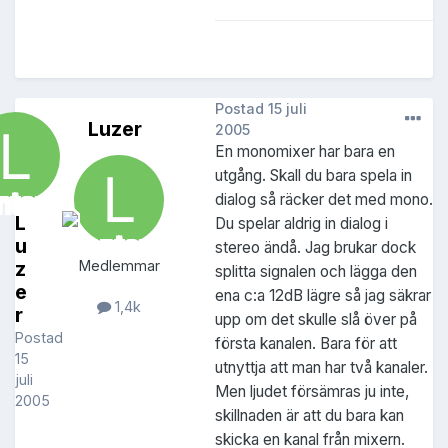
Postad
15 juli
Luzer
2005
En monomixer har bara en
utgång. Skall du bara spela in
dialog så räcker det med mono.
L
Du spelar aldrig in dialog i
u
stereo ändå. Jag brukar dock
z
Medlemmar
splitta signalen och lägga den
e
ena c:a 12dB lägre så jag säkrar
1,4k
r
upp om det skulle slå över på
Postad
första kanalen. Bara för att
15
utnyttja att man har två kanaler.
juli
Men ljudet försämras ju inte,
2005
skillnaden är att du bara kan
skicka en kanal från mixern.