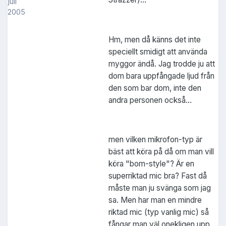
juli
2005
Hm, men då känns det inte
speciellt smidigt att använda
myggor ändå. Jag trodde ju att
dom bara uppfångade ljud från
den som bar dom, inte den
andra personen också...
men vilken mikrofon-typ är
bäst att köra på då om man vill
köra "bom-style"? Är en
superriktad mic bra? Fast då
måste man ju svänga som jag
sa. Men har man en mindre
riktad mic (typ vanlig mic) så
fångar man väl onekligen upp