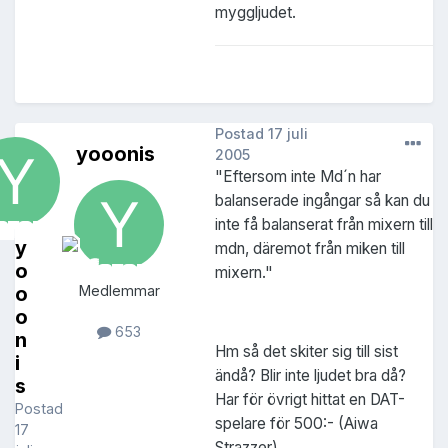
myggljudet.
Postad
17 juli
yooonis
2005
"Eftersom inte Md´n har
balanserade ingångar så kan du
inte få balanserat från mixern till
y
mdn, däremot från miken till
o
mixern."
o
Medlemmar
o
653
n
Hm så det skiter sig till sist
i
ändå? Blir inte ljudet bra då?
s
Har för övrigt hittat en DAT-
Postad
spelare för 500:- (Aiwa
17
Strazzer)...