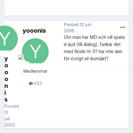
Postad
12 juli
yooonis
2005
Om man har MD och vill spela
in ljud (till dialog), funkar det
med Röde nt-3? har inte den
y
för övrigt xlr-kontakt?
o
o
Medlemmar
o
653
n
i
s
Postad
12
juli
2005