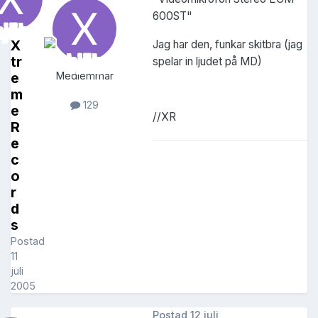
600ST"
X
Jag har den, funkar skitbra (jag
tr
spelar in ljudet på MD)
e
Medlemmar
m
129
e
//XR
R
e
c
o
r
d
s
Postad
11
juli
2005
Postad
12 juli