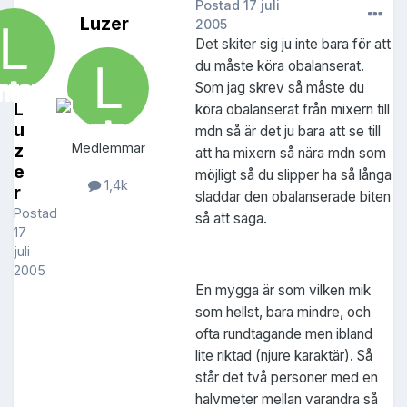
Postad
17 juli
Luzer
2005
Det skiter sig ju inte bara för att
du måste köra obalanserat.
Som jag skrev så måste du
L
köra obalanserat från mixern till
u
mdn så är det ju bara att se till
z
Medlemmar
att ha mixern så nära mdn som
e
möjligt så du slipper ha så långa
1,4k
r
sladdar den obalanserade biten
Postad
så att säga.
17
juli
2005
En mygga är som vilken mik
som hellst, bara mindre, och
ofta rundtagande men ibland
lite riktad (njure karaktär). Så
står det två personer med en
halvmeter mellan varandra så