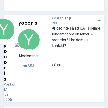
Postad
17 juli
yooonis
2005
Är det inte så att DAT spelare
fungerar som en mixer +
recorder? Har dom xlr-
y
kontakt?
o
o
Medlemmar
o
/Yonis
653
n
i
s
Postad
17
juli
2005