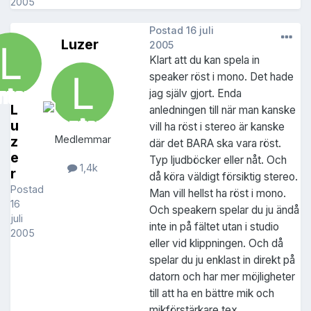
2005
Postad
16 juli
Luzer
2005
Klart att du kan spela in
speaker röst i mono. Det hade
jag själv gjort. Enda
L
anledningen till när man kanske
u
vill ha röst i stereo är kanske
z
Medlemmar
där det BARA ska vara röst.
e
Typ ljudböcker eller nåt. Och
1,4k
r
då köra väldigt försiktig stereo.
Postad
Man vill hellst ha röst i mono.
16
Och speakern spelar du ju ändå
juli
inte in på fältet utan i studio
2005
eller vid klippningen. Och då
spelar du ju enklast in direkt på
datorn och har mer möjligheter
till att ha en bättre mik och
mikförstärkare tex.