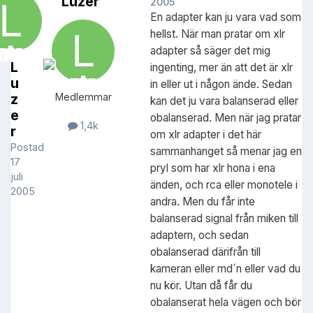
Luzer
2005
En adapter kan ju vara vad som
hellst. När man pratar om xlr
adapter så säger det mig
L
ingenting, mer än att det är xlr
u
in eller ut i någon ände. Sedan
z
Medlemmar
kan det ju vara balanserad eller
e
obalanserad. Men när jag pratar
1,4k
r
om xlr adapter i det här
Postad
sammanhanget så menar jag en
17
pryl som har xlr hona i ena
juli
änden, och rca eller monotele i
2005
andra. Men du får inte
balanserad signal från miken till
adaptern, och sedan
obalanserad därifrån till
kameran eller md´n eller vad du
nu kör. Utan då får du
obalanserat hela vägen och bör