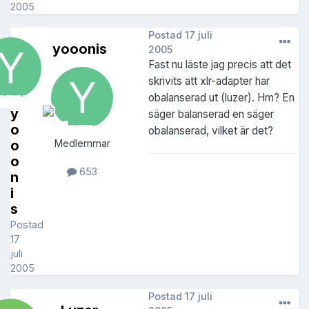
2005
Postad
17 juli
yooonis
2005
Fast nu läste jag precis att det
skrivits att xlr-adapter har
obalanserad ut (luzer). Hm? En
y
säger balanserad en säger
o
obalanserad, vilket är det?
o
Medlemmar
o
653
n
i
s
Postad
17
juli
2005
Postad
17 juli