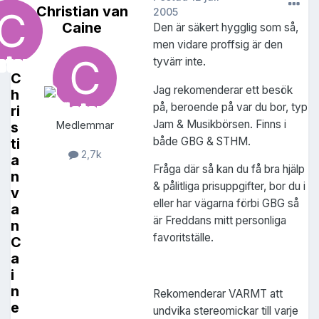
Christian van
2005
Caine
Den är säkert hygglig som så,
men vidare proffsig är den
tyvärr inte.
C
Jag rekomenderar ett besök
h
på, beroende på var du bor, typ
ri
Jam & Musikbörsen. Finns i
s
Medlemmar
både GBG & STHM.
ti
2,7k
a
Fråga där så kan du få bra hjälp
n
& pålitliga prisuppgifter, bor du i
v
eller har vägarna förbi GBG så
a
är Freddans mitt personliga
n
favoritställe.
C
a
i
n
Rekomenderar VARMT att
e
undvika stereomickar till varje