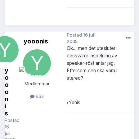
Postad
16 juli
yooonis
2005
Ok... men det utesluter
dessvärre inspelning av
speaker-röst antar jag.
y
Eftersom den ska vara i
o
stereo?
o
Medlemmar
o
653
n
/Yonis
i
s
Postad
16
juli