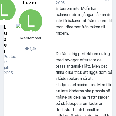
Luzer
2005
Eftersom inte Md´n har
balanserade ingångar så kan du
inte få balanserat från mixern till
L
mdn, däremot från miken till
u
mixern.
z
Medlemmar
e
1,4k
r
Du får aldrig perfekt ren dialog
Postad
med myggor eftersom de
17
prasslar ganska lätt. Men det
juli
finns olika trick att rigga dom på
2005
skådespelaren så att
klädprassel minimeras. Men för
att inte kläderna ska prassla så
måste du dels ha "rätt" kläder
på skådespelaren, läder är
dödsstraff och bomull är
jättebra. Sedan är det bra att ha