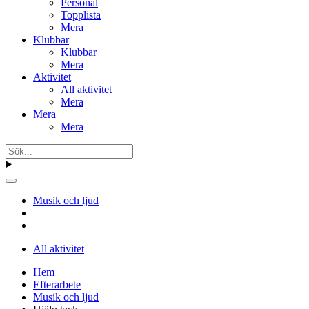
Personal
Topplista
Mera
Klubbar
Klubbar
Mera
Aktivitet
All aktivitet
Mera
Mera
Mera
Musik och ljud
All aktivitet
Hem
Efterarbete
Musik och ljud