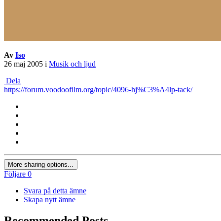
Av
Iso
26 maj 2005
i
Musik och ljud
Dela
https://forum.voodoofilm.org/topic/4096-hj%C3%A4lp-tack/
More sharing options...
Följare
0
Svara på detta ämne
Skapa nytt ämne
Recommended Posts