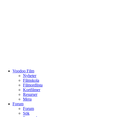
Voodoo Film
Nyheter
Filmskola
Filmordlista
Kortfilmer
Resurser
Mera
Forum
Forum
Sök