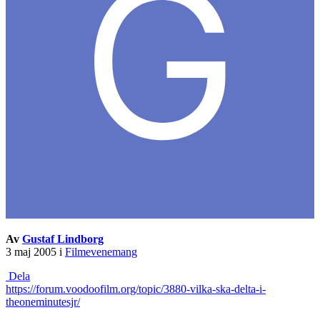
Av
Gustaf Lindborg
3 maj 2005
i
Filmevenemang
Dela
https://forum.voodoofilm.org/topic/3880-vilka-ska-delta-i-
theoneminutesjr/