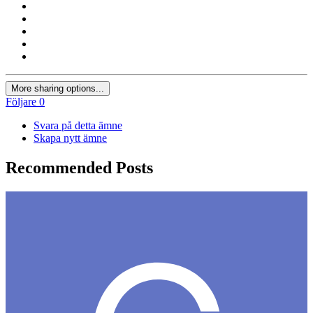
More sharing options...
Följare
0
Svara på detta ämne
Skapa nytt ämne
Recommended Posts