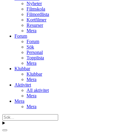
Nyheter
Filmskola
Filmordlista
Kortfilmer
Resurser
Mera
Forum
Forum
Sök
Personal
Topplista
Mera
Klubbar
Klubbar
Mera
Aktivitet
All aktivitet
Mera
Mera
Mera