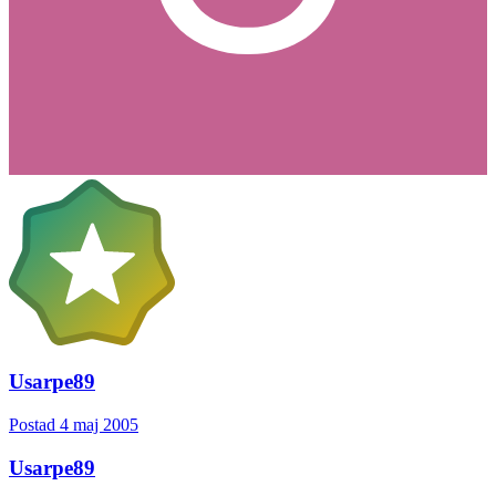
Usarpe89
Postad
4 maj 2005
Usarpe89