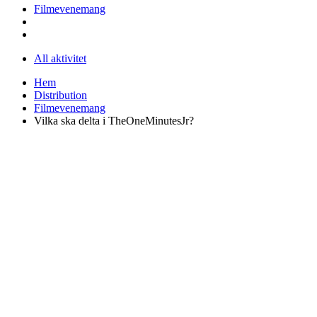
Filmevenemang
All aktivitet
Hem
Distribution
Filmevenemang
Vilka ska delta i TheOneMinutesJr?