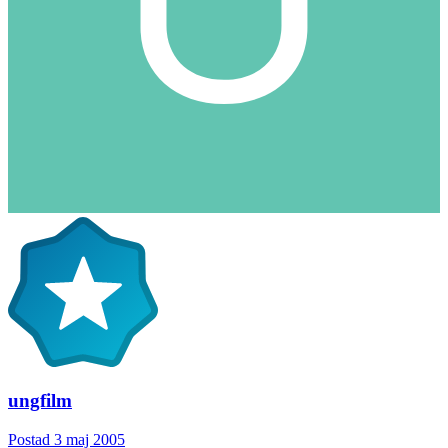
ungfilm
Postad
3 maj 2005