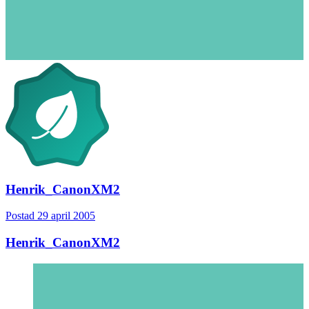
Henrik_CanonXM2
Postad
29 april 2005
Henrik_CanonXM2