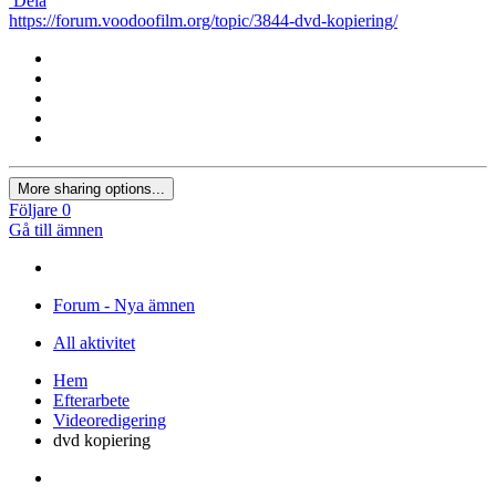
Surfplatta
Telefon
Skicka
Dela
https://forum.voodoofilm.org/topic/3844-dvd-kopiering/
More sharing options...
Följare
0
Gå till ämnen
Forum - Nya ämnen
All aktivitet