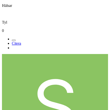
Hälsar
Tyl
0
Citera