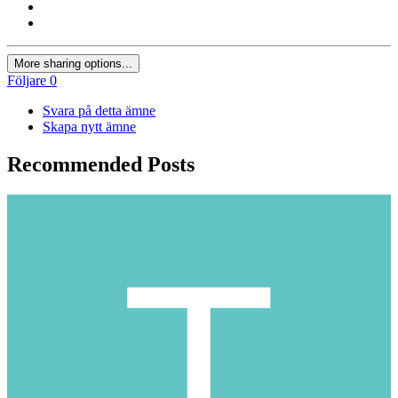
More sharing options...
Följare
0
Svara på detta ämne
Skapa nytt ämne
Recommended Posts