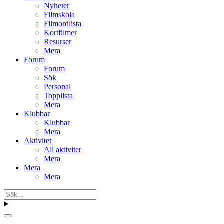
Nyheter
Filmskola
Filmordlista
Kortfilmer
Resurser
Mera
Forum
Forum
Sök
Personal
Topplista
Mera
Klubbar
Klubbar
Mera
Aktivitet
All aktivitet
Mera
Mera
Mera