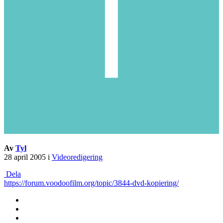
Av
Tyl
28 april 2005
i
Videoredigering
Dela
https://forum.voodoofilm.org/topic/3844-dvd-kopiering/