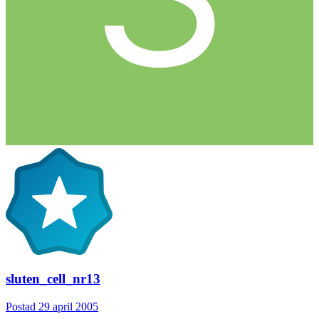
sluten_cell_nr13
Postad
29 april 2005