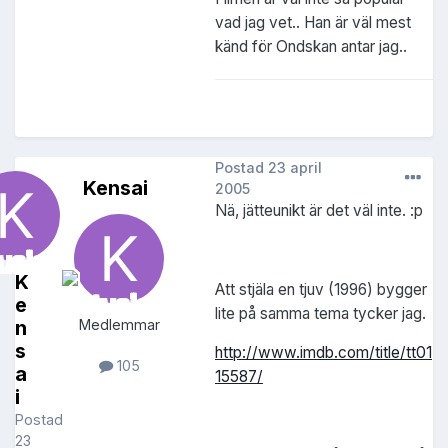
vad jag vet.. Han är väl mest
känd för Ondskan antar jag..
Postad
23 april
Kensai
2005
Nä, jätteunikt är det väl inte. :p
K
Att stjäla en tjuv (1996) bygger
e
lite på samma tema tycker jag.
n
Medlemmar
s
http://www.imdb.com/title/tt01
105
a
15587/
i
Postad
23