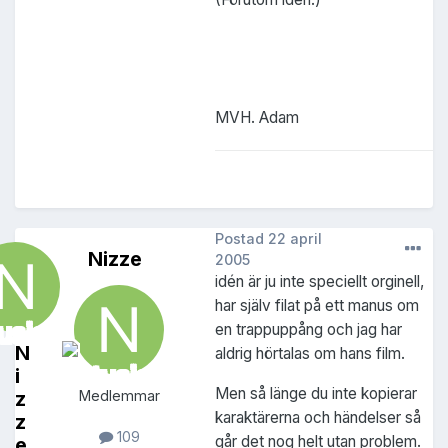
MVH. Adam
Postad
22 april
Nizze
2005
idén är ju inte speciellt orginell,
har själv filat på ett manus om
en trappuppång och jag har
N
aldrig hörtalas om hans film.
i
Men så länge du inte kopierar
z
Medlemmar
karaktärerna och händelser så
z
109
går det nog helt utan problem.
e