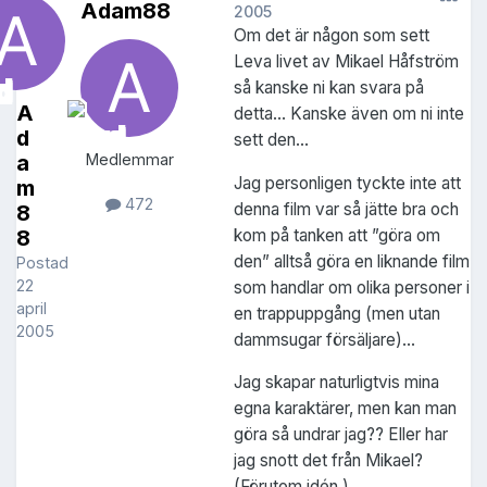
Adam88
2005
Om det är någon som sett
Leva livet av Mikael Håfström
så kanske ni kan svara på
A
detta... Kanske även om ni inte
d
sett den...
a
Medlemmar
Jag personligen tyckte inte att
m
472
denna film var så jätte bra och
8
kom på tanken att ”göra om
8
den” alltså göra en liknande film
Postad
22
som handlar om olika personer i
april
en trappuppgång (men utan
2005
dammsugar försäljare)...
Jag skapar naturligtvis mina
egna karaktärer, men kan man
göra så undrar jag?? Eller har
jag snott det från Mikael?
(Förutom idén.)