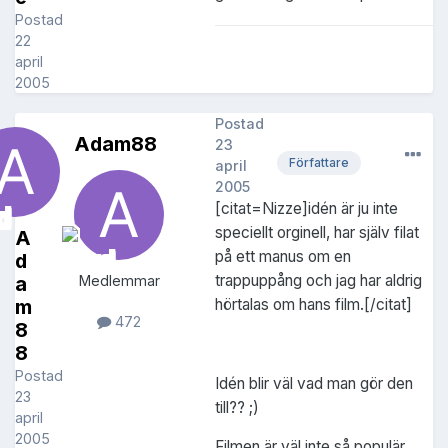
Postad
22
april
2005
Postad
Adam88
23
Författare
april
2005
[citat=Nizze]idén är ju inte
speciellt orginell, har själv filat
A
på ett manus om en
d
trappuppång och jag har aldrig
a
Medlemmar
m
hörtalas om hans film.[/citat]
472
8
8
Postad
Idén blir väl vad man gör den
23
till?? ;)
april
2005
Filmen är väl inte så populär