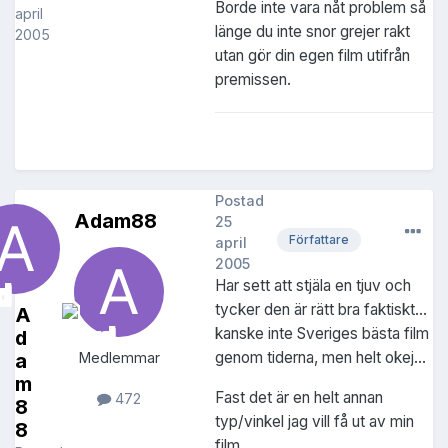
Borde inte vara nåt problem så
april
länge du inte snor grejer rakt
2005
utan gör din egen film utifrån
premissen.
Postad
Adam88
25
Författare
april
2005
Har sett att stjäla en tjuv och
tycker den är rätt bra faktiskt...
A
kanske inte Sveriges bästa film
d
genom tiderna, men helt okej...
a
Medlemmar
m
Fast det är en helt annan
472
8
typ/vinkel jag vill få ut av min
8
film..