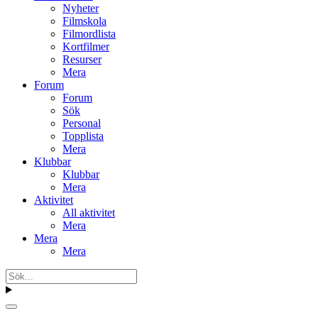
Nyheter
Filmskola
Filmordlista
Kortfilmer
Resurser
Mera
Forum
Forum
Sök
Personal
Topplista
Mera
Klubbar
Klubbar
Mera
Aktivitet
All aktivitet
Mera
Mera
Mera