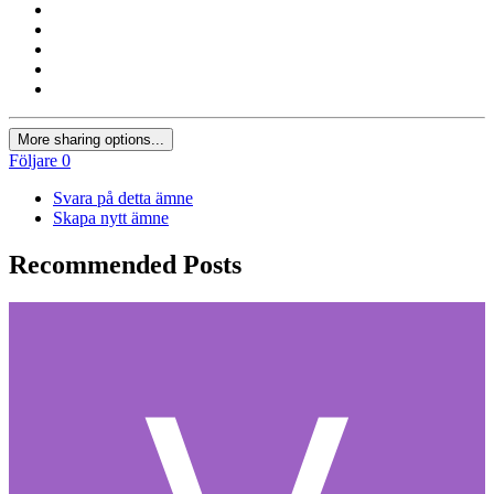
More sharing options...
Följare
0
Svara på detta ämne
Skapa nytt ämne
Recommended Posts