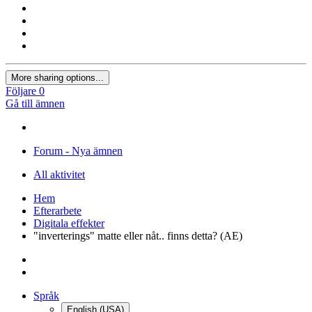
More sharing options...
Följare
0
Gå till ämnen
Forum - Nya ämnen
All aktivitet
Hem
Efterarbete
Digitala effekter
"inverterings" matte eller nåt.. finns detta? (AE)
Språk
English (USA)