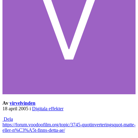
Av
virvelvinden
18 april 2005
i
Digitala effekter
Dela
https://forum.voodoofilm.org/topic/3745-quotinverteringsquot-matte-
eller-n%C3%A5t-finns-detta-ae/