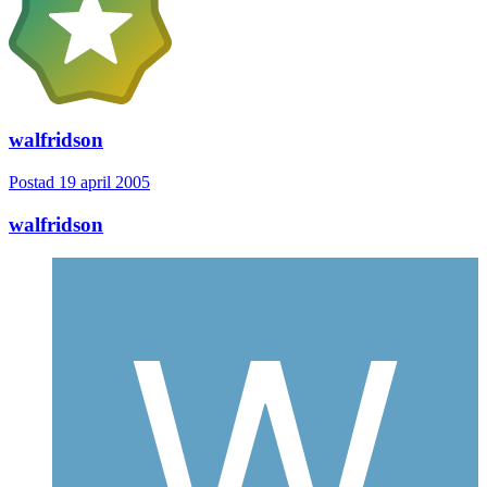
walfridson
Postad
19 april 2005
walfridson