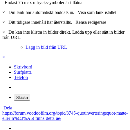
Endast 75 max uttryckssymboler är tillåtna.
×
Din länk har automatiskt bäddats in.
Visa som länk istället
×
Ditt tidigare innehåll har återställts.
Rensa redigerare
×
Du kan inte klistra in bilder direkt. Ladda upp eller sätt in bilder
från URL.
Lägg in bild från URL
×
Skrivbord
Surfplatta
Telefon
Skicka
Dela
https://forum.voodoofilm.org/topic/3745-quotinverteringsquot-matte-
eller-n%C3%A5t-finns-detta-ae/