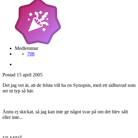
Medlemmar
708
Postad
15 april 2005
Det jag vet är, att de felsta vill ha en Synopsis, med ett sidhuvud som
ser ut typ så här.
Ännu ej skickat, så jag kan inte ge något svar på om det blev sålt
eller inte...