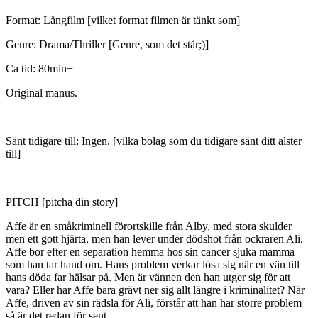
Format: Långfilm [vilket format filmen är tänkt som]
Genre: Drama/Thriller [Genre, som det står;)]
Ca tid: 80min+
Original manus.
Sänt tidigare till: Ingen. [vilka bolag som du tidigare sänt ditt alster
till]
PITCH [pitcha din story]
Affe är en småkriminell förortskille från Alby, med stora skulder
men ett gott hjärta, men han lever under dödshot från ockraren Ali.
Affe bor efter en separation hemma hos sin cancer sjuka mamma
som han tar hand om. Hans problem verkar lösa sig när en vän till
hans döda far hälsar på. Men är vännen den han utger sig för att
vara? Eller har Affe bara grävt ner sig allt längre i kriminalitet? När
Affe, driven av sin rädsla för Ali, förstår att han har större problem
så är det redan för sent.