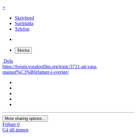
×
Skrivbord
Surfplatta
Telefon
Skicka
Dela
https://forum.voodoofilm.org/topic/3721-att-vara-
manusf%C3%B6rfattare-i-sverige/
More sharing options...
Följare
0
Gå till ämnen