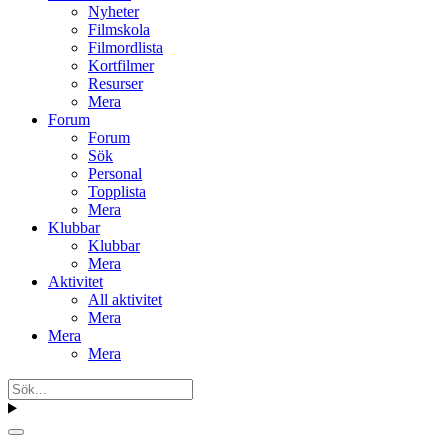
Nyheter
Filmskola
Filmordlista
Kortfilmer
Resurser
Mera
Forum
Forum
Sök
Personal
Topplista
Mera
Klubbar
Klubbar
Mera
Aktivitet
All aktivitet
Mera
Mera
Mera