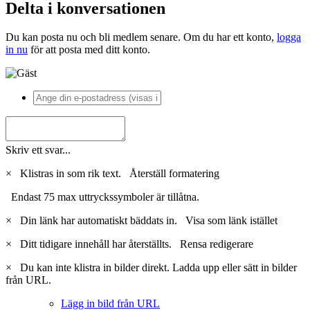
Delta i konversationen
Du kan posta nu och bli medlem senare. Om du har ett konto,
logga
in nu
för att posta med ditt konto.
Skriv ett svar...
×
Klistras in som rik text.
Återställ formatering
Endast 75 max uttryckssymboler är tillåtna.
×
Din länk har automatiskt bäddats in.
Visa som länk istället
×
Ditt tidigare innehåll har återställts.
Rensa redigerare
×
Du kan inte klistra in bilder direkt. Ladda upp eller sätt in bilder
från URL.
Lägg in bild från URL