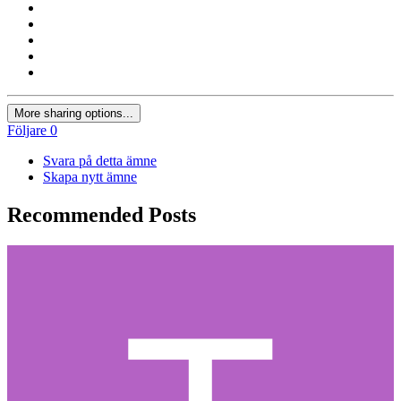
More sharing options...
Följare
0
Svara på detta ämne
Skapa nytt ämne
Recommended Posts