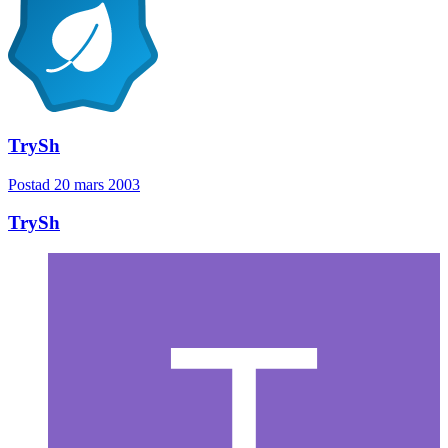
TrySh
Postad
20 mars 2003
TrySh