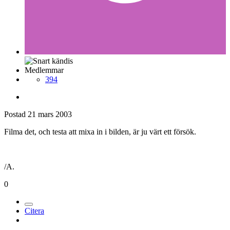
Medlemmar
394
Postad
21 mars 2003
Filma det, och testa att mixa in i bilden, är ju värt ett försök.
/A.
0
Citera