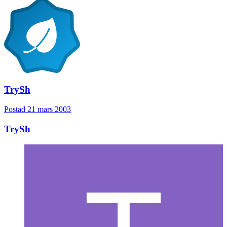
TrySh
Postad
21 mars 2003
TrySh