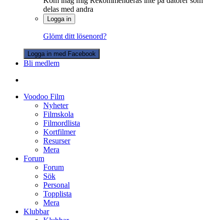
Kom ihåg mig
Rekommenderas inte på datorer som
delas med andra
Logga in
Glömt ditt lösenord?
Logga in med Facebook
Bli medlem
Voodoo Film
Nyheter
Filmskola
Filmordlista
Kortfilmer
Resurser
Mera
Forum
Forum
Sök
Personal
Topplista
Mera
Klubbar