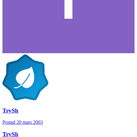
TrySh
Postad
20 mars 2003
TrySh