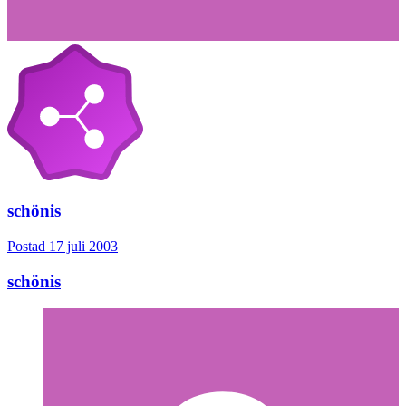
schönis
Postad
17 juli 2003
schönis