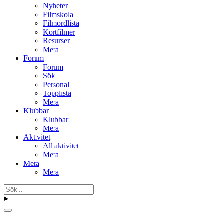
Nyheter
Filmskola
Filmordlista
Kortfilmer
Resurser
Mera
Forum
Forum
Sök
Personal
Topplista
Mera
Klubbar
Klubbar
Mera
Aktivitet
All aktivitet
Mera
Mera
Mera