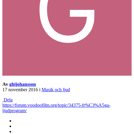
Av
ghijohansson
17 november 2016
i
Musik och ljud
Dela
https://forum.voodoofilm.org/topic/34375-fr%C3%A5ga-
ljudprogram/