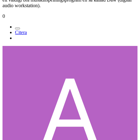
audio workstation).
0
Citera