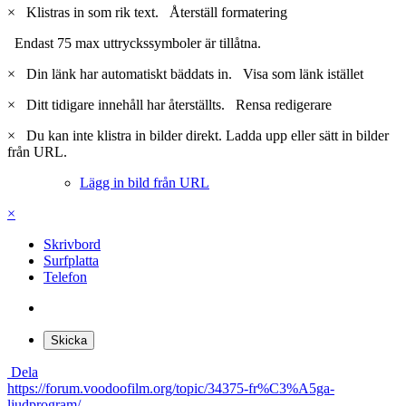
×
Klistras in som rik text.
Återställ formatering
Endast 75 max uttryckssymboler är tillåtna.
×
Din länk har automatiskt bäddats in.
Visa som länk istället
×
Ditt tidigare innehåll har återställts.
Rensa redigerare
×
Du kan inte klistra in bilder direkt. Ladda upp eller sätt in bilder
från URL.
Lägg in bild från URL
×
Skrivbord
Surfplatta
Telefon
Skicka
Dela
https://forum.voodoofilm.org/topic/34375-fr%C3%A5ga-
ljudprogram/