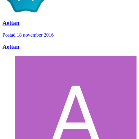
Aettan
Postad
18 november 2016
Aettan