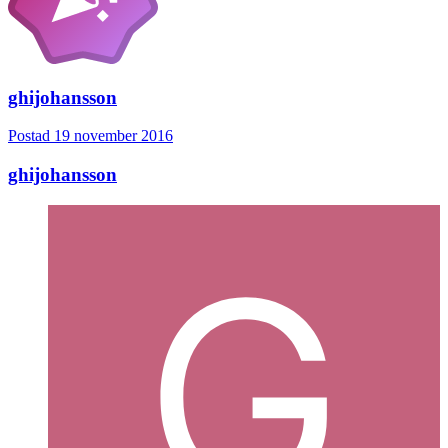
ghijohansson
Postad
19 november 2016
ghijohansson