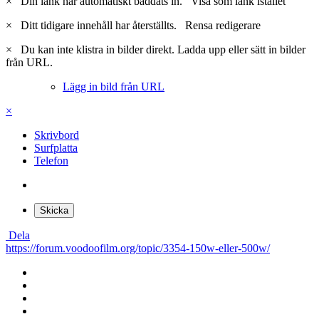
×
Din länk har automatiskt bäddats in.
Visa som länk istället
×
Ditt tidigare innehåll har återställts.
Rensa redigerare
×
Du kan inte klistra in bilder direkt. Ladda upp eller sätt in bilder
från URL.
Lägg in bild från URL
×
Skrivbord
Surfplatta
Telefon
Skicka
Dela
https://forum.voodoofilm.org/topic/3354-150w-eller-500w/