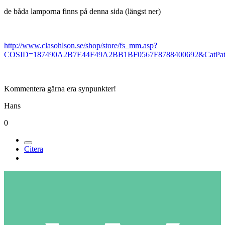
de båda lamporna finns på denna sida (längst ner)
http://www.clasohlson.se/shop/store/fs_mm.asp?
COSID=187490A2B7E44F49A2BB1BF0567F8788400692&CatPat
Kommentera gärna era synpunkter!
Hans
0
Citera