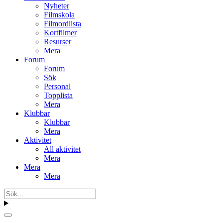
Nyheter
Filmskola
Filmordlista
Kortfilmer
Resurser
Mera
Forum
Forum
Sök
Personal
Topplista
Mera
Klubbar
Klubbar
Mera
Aktivitet
All aktivitet
Mera
Mera
Mera