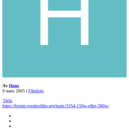
Av
Hans
9 mars 2005
i
Filmfoto
Dela
https://forum.voodoofilm.org/topic/3354-150w-eller-500w/