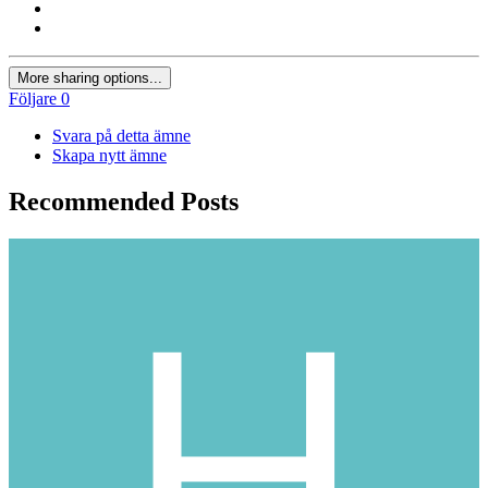
More sharing options...
Följare
0
Svara på detta ämne
Skapa nytt ämne
Recommended Posts