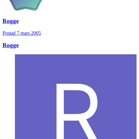
Rogge
Postad
7 mars 2005
Rogge