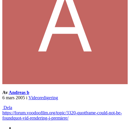
Av
Andreas b
6 mars 2005
i
Videoredigering
Dela
https://forum.voodoofilm.org/topic/3320-quotframe-could-not-be-
foundquot-vid-rendering-i-premiere/