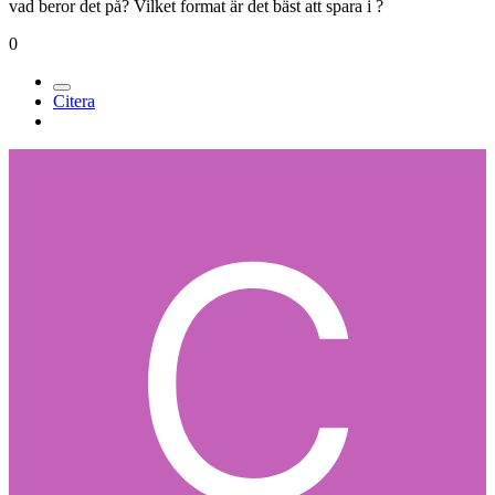
vad beror det på? Vilket format är det bäst att spara i ?
0
Citera