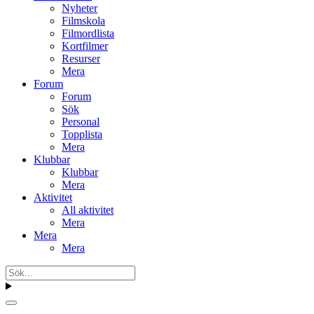
Nyheter
Filmskola
Filmordlista
Kortfilmer
Resurser
Mera
Forum
Forum
Sök
Personal
Topplista
Mera
Klubbar
Klubbar
Mera
Aktivitet
All aktivitet
Mera
Mera
Mera