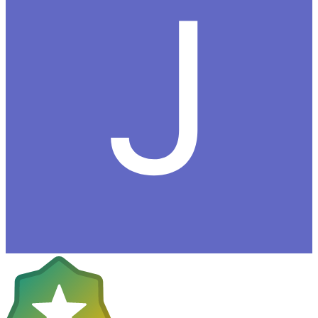
Det som är bra med alla dessa kameror är iallafall att vi får fler att
välja mellan och beggpriserna rasar, det enda som tar stryk är miljön.
0
Citera