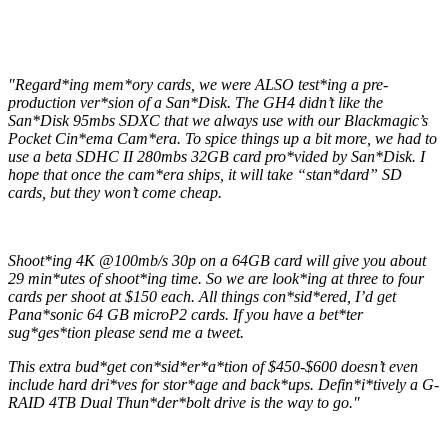
"Regard*ing mem*ory cards, we were ALSO test*ing a pre-
production ver*sion of a San*Disk. The GH4 didn’t like the
San*Disk 95mbs SDXC that we always use with our Blackmagic’s
Pocket Cin*ema Cam*era. To spice things up a bit more, we had to
use a beta SDHC II 280mbs 32GB card pro*vided by San*Disk. I
hope that once the cam*era ships, it will take “stan*dard” SD
cards, but they won’t come cheap.
Shoot*ing 4K @100mb/s 30p on a 64GB card will give you about
29 min*utes of shoot*ing time. So we are look*ing at three to four
cards per shoot at $150 each. All things con*sid*ered, I’d get
Pana*sonic 64 GB microP2 cards. If you have a bet*ter
sug*ges*tion please send me a tweet.
This extra bud*get con*sid*er*a*tion of $450-$600 doesn’t even
include hard dri*ves for stor*age and back*ups. Defin*i*tively a G-
RAID 4TB Dual Thun*der*bolt drive is the way to go."