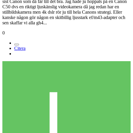
Medlemmar
3k
Postad
13 april 2014
Tack för bekräftelsen om optiken Oller Visuals. Får se om Canon till
slut kommer med ett svar på 4k-vågen (och sänker priserna på 2k),
jag läste någonstans att Panasonic brukar vara först ut med något
nytt, sen kommer Sony med något häftigt men inte riktigt rätt och
sist Canon som då får till det bra. Jag hade ju hoppats på en Canon
C50 dvs en riktigt ljuskänslig videokamera då jag redan har en
stillbildskamera men 4k dslr rör ju till hela Canons strategi. Eller
kanske någon gör någon en skitbillig ljusstark ef/m43-adapter och
sen skaffar vi alla gh4...
0
Citera