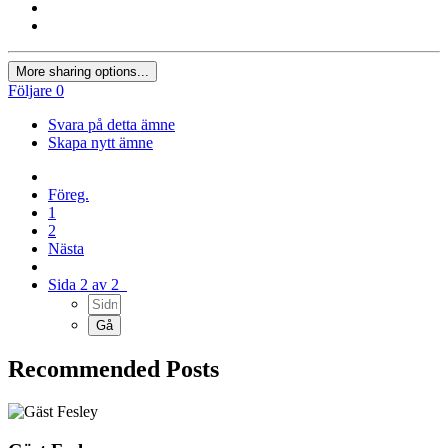
More sharing options...
Följare
0
Svara på detta ämne
Skapa nytt ämne
Föreg.
1
2
Nästa
Sida 2 av 2
Recommended Posts