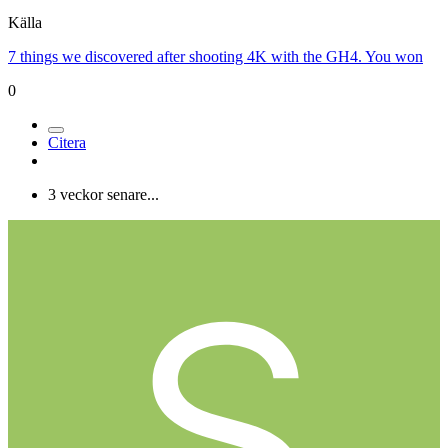
Källa
7 things we discovered after shooting 4K with the GH4. You won
0
Citera
3 veckor senare...