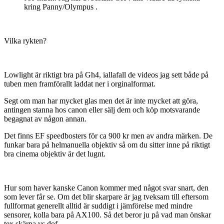
Medlemmar
328
Postad
13 april 2014
t so much. Jag har avbeställt GH4 tills vidare då ryktena
kring Panny/Olympus .
Vilka rykten?
Lowlight är riktigt bra på Gh4, iallafall de videos jag sett både på
tuben men framförallt laddat ner i orginalformat.