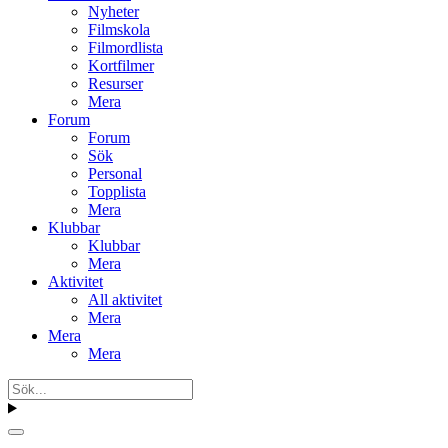
Nyheter
Filmskola
Filmordlista
Kortfilmer
Resurser
Mera
Forum
Forum
Sök
Personal
Topplista
Mera
Klubbar
Klubbar
Mera
Aktivitet
All aktivitet
Mera
Mera
Mera