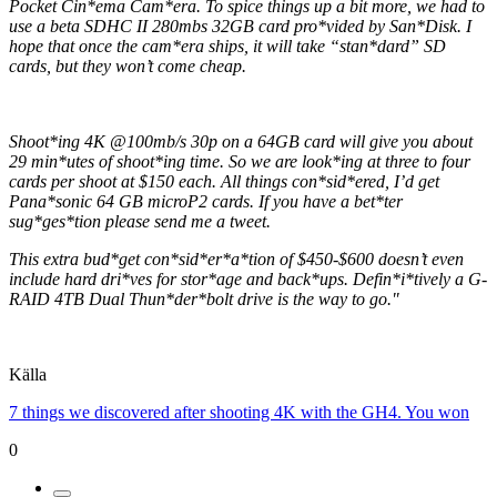
Pocket Cin*ema Cam*era. To spice things up a bit more, we had to
use a beta SDHC II 280mbs 32GB card pro*vided by San*Disk. I
hope that once the cam*era ships, it will take “stan*dard” SD
cards, but they won’t come cheap.
Shoot*ing 4K @100mb/s 30p on a 64GB card will give you about
29 min*utes of shoot*ing time. So we are look*ing at three to four
cards per shoot at $150 each. All things con*sid*ered, I’d get
Pana*sonic 64 GB microP2 cards. If you have a bet*ter
sug*ges*tion please send me a tweet.
This extra bud*get con*sid*er*a*tion of $450-$600 doesn’t even
include hard dri*ves for stor*age and back*ups. Defin*i*tively a G-
RAID 4TB Dual Thun*der*bolt drive is the way to go."
Källa
7 things we discovered after shooting 4K with the GH4. You won
0