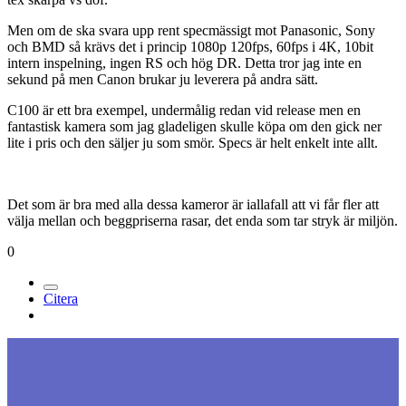
Segt om man har mycket glas men det är inte mycket att göra,
antingen stanna hos canon eller sälj dem och köp motsvarande
begagnat av någon annan.
Det finns EF speedbosters för ca 900 kr men av andra märken. De
funkar bara på helmanuella objektiv så om du sitter inne på riktigt
bra cinema objektiv är det lugnt.
Hur som haver kanske Canon kommer med något svar snart, den
som lever får se. Om det blir skarpare är jag tveksam till eftersom
fullformat generellt alltid är suddigt i jämförelse med mindre
sensorer, kolla bara på AX100. Så det beror ju på vad man önskar
tex skärpa vs dof.
Men om de ska svara upp rent specmässigt mot Panasonic, Sony
och BMD så krävs det i princip 1080p 120fps, 60fps i 4K, 10bit
intern inspelning, ingen RS och hög DR. Detta tror jag inte en
sekund på men Canon brukar ju leverera på andra sätt.
C100 är ett bra exempel, undermålig redan vid release men en
fantastisk kamera som jag gladeligen skulle köpa om den gick ner
lite i pris och den säljer ju som smör. Specs är helt enkelt inte allt.