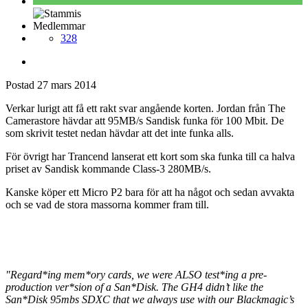
Medlemmar
328
Postad
27 mars 2014
Verkar lurigt att få ett rakt svar angående korten. Jordan från The
Camerastore hävdar att 95MB/s Sandisk funka för 100 Mbit. De
som skrivit testet nedan hävdar att det inte funka alls.
För övrigt har Trancend lanserat ett kort som ska funka till ca halva
priset av Sandisk kommande Class-3 280MB/s.
Kanske köper ett Micro P2 bara för att ha något och sedan avvakta
och se vad de stora massorna kommer fram till.
"Regard*ing mem*ory cards, we were ALSO test*ing a pre-
production ver*sion of a San*Disk. The GH4 didn’t like the
San*Disk 95mbs SDXC that we always use with our Blackmagic’s