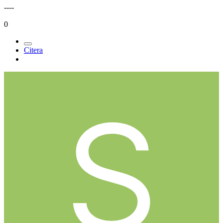
----
0
Citera