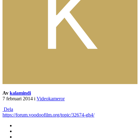
Av
kalamindi
7 februari 2014
i
Videokameror
Dela
https://forum.voodoofilm.org/topic/32674-gh4/