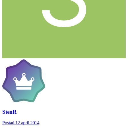
StenR
Postad
12 april 2014