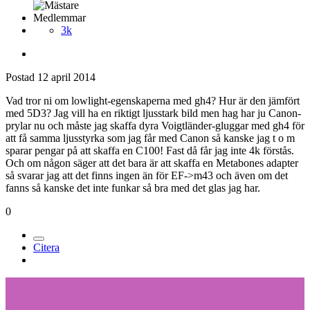
Medlemmar
3k
Postad
12 april 2014
Vad tror ni om lowlight-egenskaperna med gh4? Hur är den jämfört
med 5D3? Jag vill ha en riktigt ljusstark bild men hag har ju Canon-
prylar nu och måste jag skaffa dyra Voigtländer-gluggar med gh4 för
att få samma ljusstyrka som jag får med Canon så kanske jag t o m
sparar pengar på att skaffa en C100! Fast då får jag inte 4k förstås.
Och om någon säger att det bara är att skaffa en Metabones adapter
så svarar jag att det finns ingen än för EF->m43 och även om det
fanns så kanske det inte funkar så bra med det glas jag har.
0
Citera