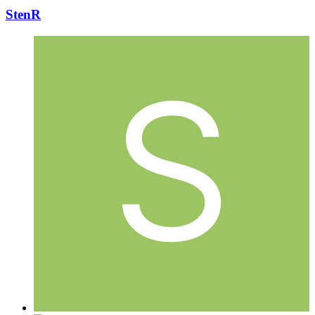
StenR