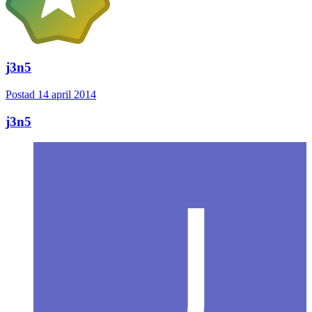
j3n5
Postad
14 april 2014
j3n5