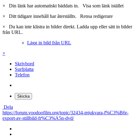
×
Din länk har automatiskt bäddats in.
Visa som länk istället
×
Ditt tidigare innehåll har återställts.
Rensa redigerare
×
Du kan inte klistra in bilder direkt. Ladda upp eller sätt in bilder
från URL.
Lägg in bild från URL
×
Skrivbord
Surfplatta
Telefon
Skicka
Dela
https://forum.voodoofilm.org/topic/32434-mjukvara-f%C3%B6r-
export-av-stillbild-fr%C3%A5n-dvd/