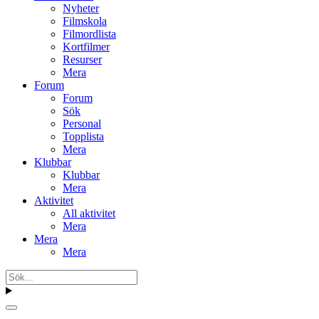
Nyheter
Filmskola
Filmordlista
Kortfilmer
Resurser
Mera
Forum
Forum
Sök
Personal
Topplista
Mera
Klubbar
Klubbar
Mera
Aktivitet
All aktivitet
Mera
Mera
Mera