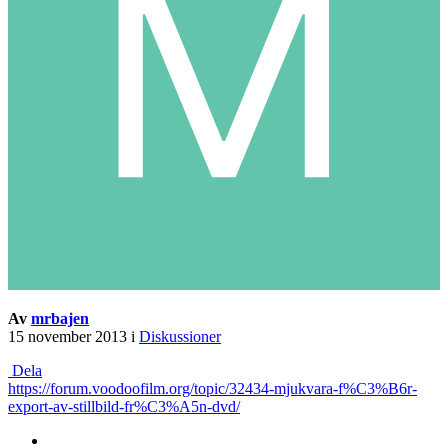
Av
mrbajen
15 november 2013
i
Diskussioner
Dela
https://forum.voodoofilm.org/topic/32434-mjukvara-f%C3%B6r-
export-av-stillbild-fr%C3%A5n-dvd/