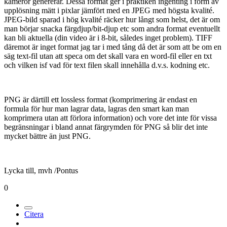
kameror genererar. Dessa format ger i praktiken ingenting i form av
upplösning mätt i pixlar jämfört med en JPEG med högsta kvalité.
JPEG-bild sparad i hög kvalité räcker hur långt som helst, det är om
man börjar snacka färgdjup/bit-djup etc som andra format eventuellt
kan bli aktuella (din video är i 8-bit, således inget problem). TIFF
däremot är inget format jag tar i med tång då det är som att be om en
säg text-fil utan att speca om det skall vara en word-fil eller en txt
och vilken isf vad för text filen skall innehålla d.v.s. kodning etc.
PNG är därtill ett lossless format (komprimering är endast en
formula för hur man lagrar data, lagras den smart kan man
komprimera utan att förlora information) och vore det inte för vissa
begränsningar i bland annat färgrymden för PNG så blir det inte
mycket bättre än just PNG.
Lycka till, mvh /Pontus
0
Citera