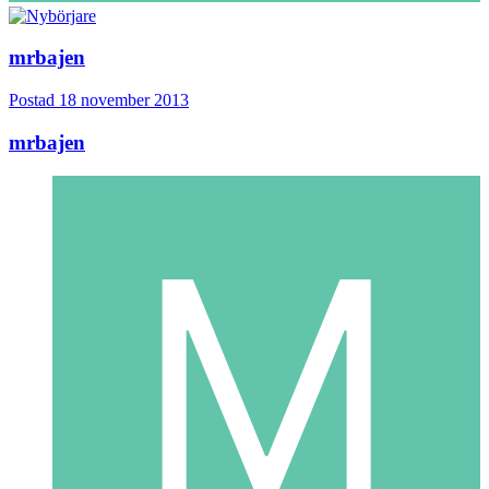
mrbajen
Postad
18 november 2013
mrbajen