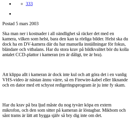
333
Postad
5 mars 2003
Ska man ner i kostnader i all oändlighet så räcker det med en
kamera, vilken som helst, bara den kan ta rörliga bilder. Helst ska du
dock ha en DV-kamera där du har manuella inställningar för fokus,
bländare och vitbalans. Har du stora krav på bildkvalitet bör du kolla
antalet CCD-plattor i kameran (en är dåligt, tre är bra).
Att klippa allt i kameran är dock inte kul och att göra det i en vanlig
VHS-video är nästan ännu värre, så en Firewire-kabel eller liknande
och en dator med ett schysst redigeringsprogram är ju inte fy skam.
Har du krav på bra ljud måste du nog tyvärr köpa en extern
mikrofon, och den som sitter på kameran är löstagbar. Mikbom och
sånt trams är lätt att bygga själv så bry dig inte om det.