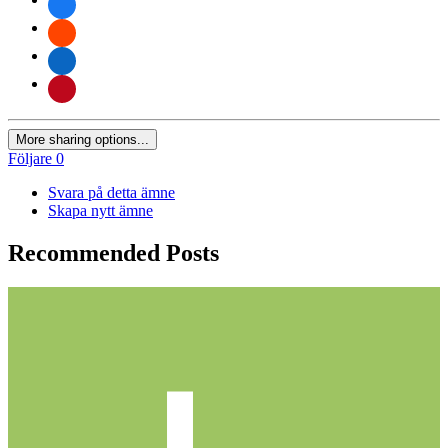
More sharing options...
Följare
0
Svara på detta ämne
Skapa nytt ämne
Recommended Posts