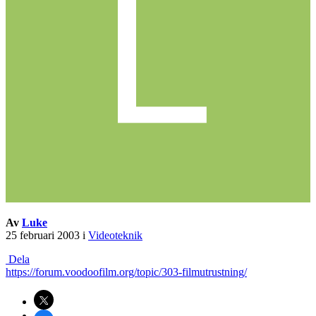
Av
Luke
25 februari 2003
i
Videoteknik
Dela
https://forum.voodoofilm.org/topic/303-filmutrustning/