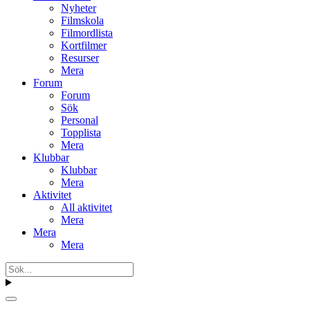
Nyheter
Filmskola
Filmordlista
Kortfilmer
Resurser
Mera
Forum
Forum
Sök
Personal
Topplista
Mera
Klubbar
Klubbar
Mera
Aktivitet
All aktivitet
Mera
Mera
Mera