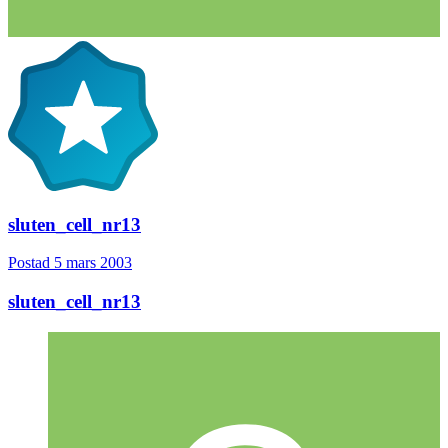
sluten_cell_nr13
Postad
5 mars 2003
sluten_cell_nr13