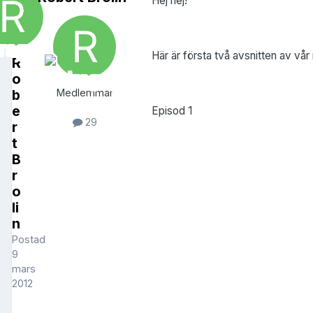
Hej hej!
Här är första två avsnitten av v
R
o
b
Medlemmar
e
Episod 1
29
r
t
B
r
o
li
n
Postad
9
mars
2012