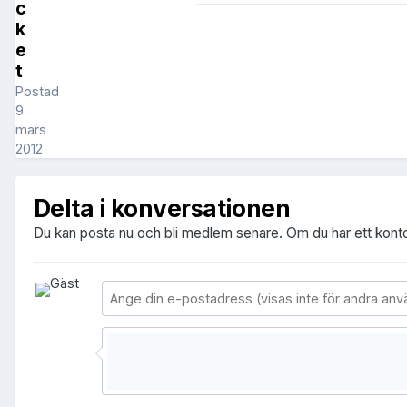
c
k
e
t
Postad
9
mars
2012
Delta i konversationen
Du kan posta nu och bli medlem senare. Om du har ett kont