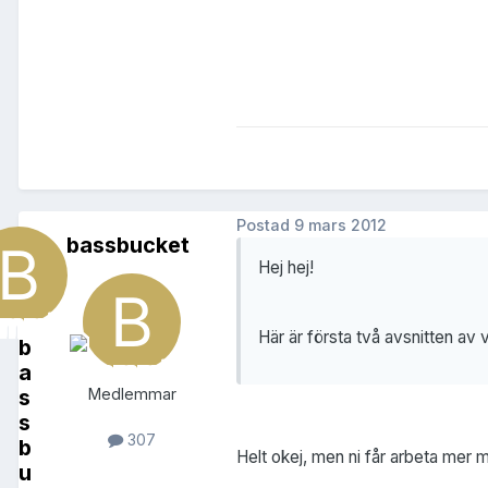
Postad
9 mars 2012
bassbucket
Hej hej!
Här är första två avsnitten av
b
a
s
Medlemmar
s
307
b
Helt okej, men ni får arbeta mer m
u