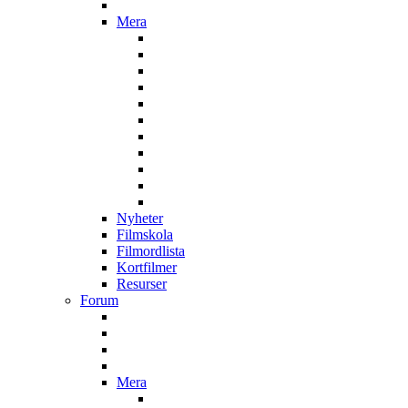
Mera
Nyheter
Filmskola
Filmordlista
Kortfilmer
Resurser
Forum
Mera