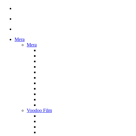
Mera
Mera
Voodoo Film