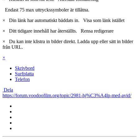
Endast 75 max uttryckssymboler är tillåtna.
×
Din länk har automatiskt bäddats in.
Visa som länk istället
×
Ditt tidigare innehåll har återställts.
Rensa redigerare
×
Du kan inte klistra in bilder direkt. Ladda upp eller sätt in bilder
från URL.
×
Skrivbord
Surfplatta
Telefon
Dela
https://forum.voodoofilm.org/topic/2981-hj%C3%A4lp-med-avid/