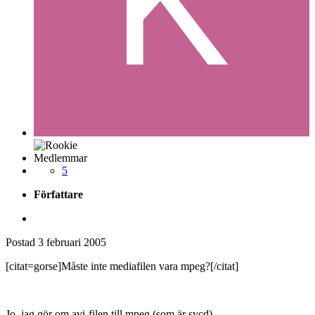
Medlemmar
5
Författare
Postad
3 februari 2005
[citat=gorse]Måste inte mediafilen vara mpeg?[/citat]
Jo, jag gör om avi-filen till mpeg (som är svcd)