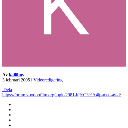
Av
kalliboy
3 februari 2005
i
Videoredigering
Dela
https://forum.voodoofilm.org/topic/2981-hj%C3%A4lp-med-avid/