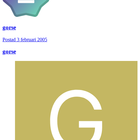
gorse
Postad
3 februari 2005
gorse