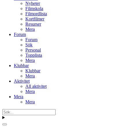
Nyheter
Filmskola
Filmordlista
Kortfilmer
Resurser
Mera
Forum
Forum
Sök
Personal
Topplista
Mera
Klubbar
Klubbar
Mera
Aktivitet
All aktivitet
Mera
Mera
Mera