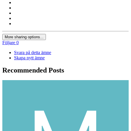
More sharing options...
Följare
0
Svara på detta ämne
Skapa nytt ämne
Recommended Posts