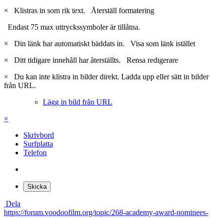
×
Klistras in som rik text.
Återställ formatering
Endast 75 max uttryckssymboler är tillåtna.
×
Din länk har automatiskt bäddats in.
Visa som länk istället
×
Ditt tidigare innehåll har återställts.
Rensa redigerare
×
Du kan inte klistra in bilder direkt. Ladda upp eller sätt in bilder
från URL.
Lägg in bild från URL
×
Skrivbord
Surfplatta
Telefon
Skicka
Dela
https://forum.voodoofilm.org/topic/268-academy-award-nominees-