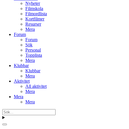
Nyheter
Filmskola
Filmordlista
Kortfilmer
Resurser
Mera
Forum
Forum
Sök
Personal
Topplista
Mera
Klubbar
Klubbar
Mera
Aktivitet
All aktivitet
Mera
Mera
Mera