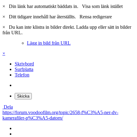
×
Din länk har automatiskt bäddats in.
Visa som länk istället
×
Ditt tidigare innehåll har återställts.
Rensa redigerare
×
Du kan inte klistra in bilder direkt. Ladda upp eller sätt in bilder
från URL.
Lägg in bild från URL
×
Skrivbord
Surfplatta
Telefon
Skicka
Dela
https://forum.voodoofilm.org/topic/2658-f%C3%A5-ner-dv-
kamerafiler-p%C3%A5-datorn/