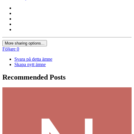
More sharing options...
Följare
0
Svara på detta ämne
Skapa nytt ämne
Recommended Posts