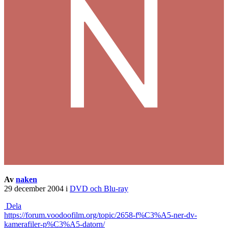
Av
naken
29 december 2004
i
DVD och Blu-ray
Dela
https://forum.voodoofilm.org/topic/2658-f%C3%A5-ner-dv-
kamerafiler-p%C3%A5-datorn/