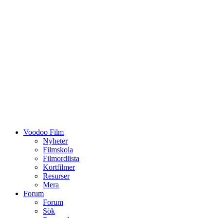
Voodoo Film
Nyheter
Filmskola
Filmordlista
Kortfilmer
Resurser
Mera
Forum
Forum
Sök