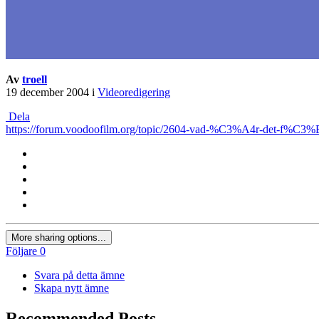
Av
troell
19 december 2004
i
Videoredigering
Dela
https://forum.voodoofilm.org/topic/2604-vad-%C3%A4r-det-f%C3%
More sharing options...
Följare
0
Svara på detta ämne
Skapa nytt ämne
Recommended Posts