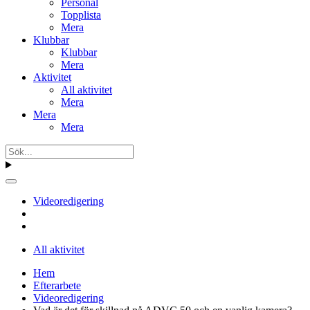
Personal
Topplista
Mera
Klubbar
Klubbar
Mera
Aktivitet
All aktivitet
Mera
Mera
Mera
Videoredigering
All aktivitet
Hem
Efterarbete
Videoredigering