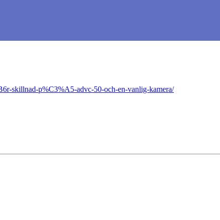
B6r-skillnad-p%C3%A5-advc-50-och-en-vanlig-kamera/