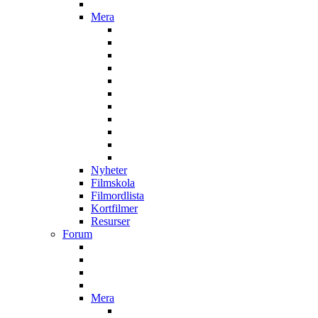
Mera
Nyheter
Filmskola
Filmordlista
Kortfilmer
Resurser
Forum
Mera