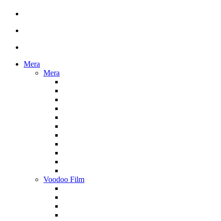
Mera
Mera
Voodoo Film