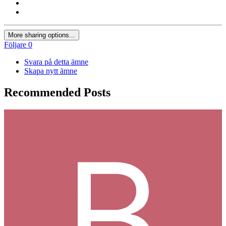
More sharing options...
Följare
0
Svara på detta ämne
Skapa nytt ämne
Recommended Posts