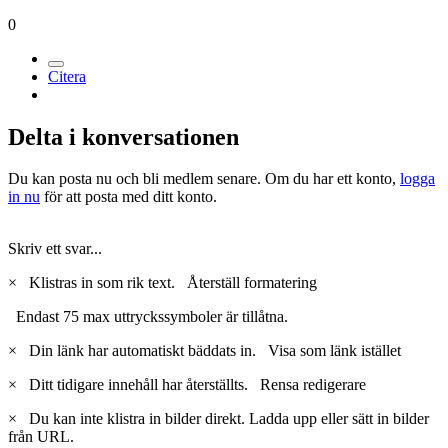
Medlemmar
27
Postad
13 januari 2005
Min kompis pluggar i Falun! Hon trivs!
Jag pluggar i Piteå, läser TVprodktion med rätt mycket kurser med
kamerahantering!
0
Citera
Delta i konversationen