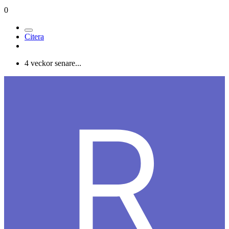
0
Citera
4 veckor senare...