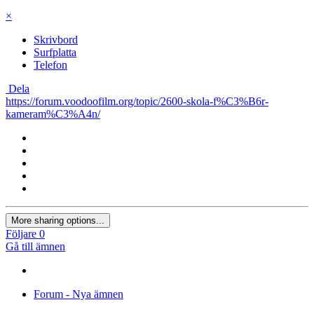
Du kan posta nu och bli medlem senare. Om du har ett konto,
logga
in nu
för att posta med ditt konto.
Skriv ett svar...
×
Klistras in som rik text.
Återställ formatering
Endast 75 max uttryckssymboler är tillåtna.
×
Din länk har automatiskt bäddats in.
Visa som länk istället
×
Ditt tidigare innehåll har återställts.
Rensa redigerare
×
Du kan inte klistra in bilder direkt. Ladda upp eller sätt in bilder
från URL.
×
Skrivbord
Surfplatta
Telefon
Dela
https://forum.voodoofilm.org/topic/2600-skola-f%C3%B6r-
kameram%C3%A4n/