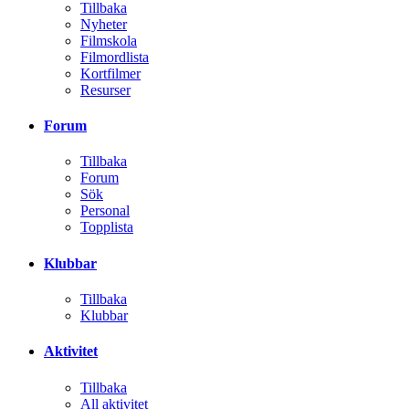
Språk
English (USA)
Svenska (Standard)
Kontakta oss
Cookies
Powered by Invision Community
×
Redan medlem? Logga in
Bli medlem
Voodoo Film
Tillbaka
Nyheter
Filmskola
Filmordlista
Kortfilmer
Resurser
Forum