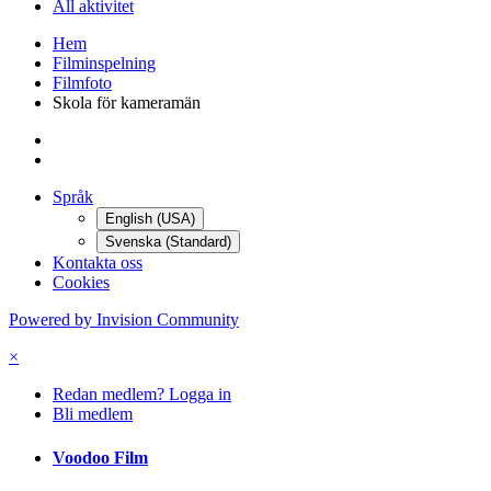
More sharing options...
Följare
0
Gå till ämnen
Forum - Nya ämnen
All aktivitet
Hem
Filminspelning
Filmfoto
Skola för kameramän