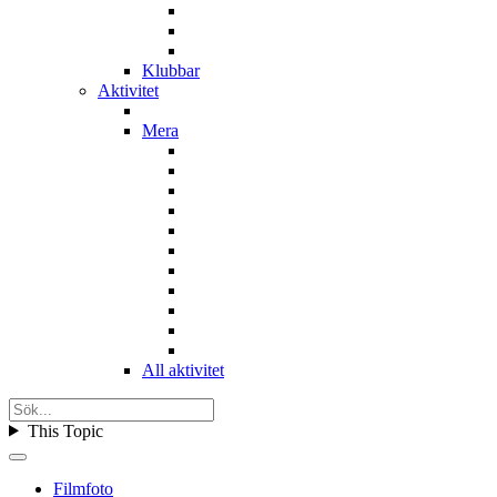
Klubbar
Aktivitet
Mera
All aktivitet
This Topic
Filmfoto