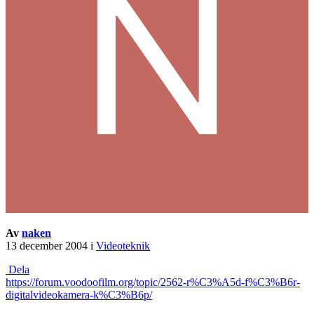
Av
naken
13 december 2004
i
Videoteknik
Dela
https://forum.voodoofilm.org/topic/2562-r%C3%A5d-f%C3%B6r-
digitalvideokamera-k%C3%B6p/