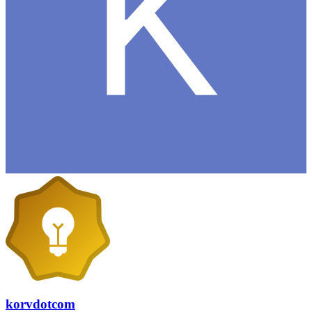
korvdotcom