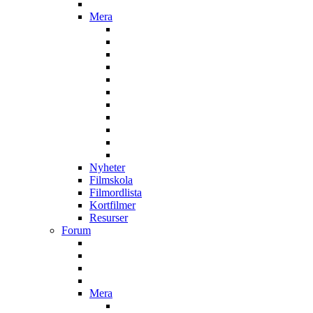
Mera
Nyheter
Filmskola
Filmordlista
Kortfilmer
Resurser
Forum
Mera