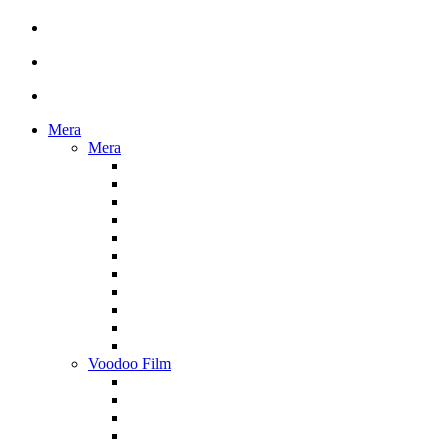
Mera
Mera
Voodoo Film