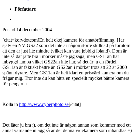
Författare
Postad
14 december 2004
[citat=korvdotcom]En helt okej kamera för amatörfilmning. Har
själv en NV-GS22 som det inte är någon större skillnad på förutom
att den är just lite mindre (vilket kan vara jobbigt ibland). Dom är
inte så där jätte bra i mörker måste jag säga, men GS11an har
inbyggd lampa vilket GS22an inte har, så det är ju en fördel.
GS11an är faktiskt bättre än GS22an i mörker trots att 22 är 2000
spänn dyrare. Men GS11an är helt klart en prisvärd kamera om du
frågar mig. Tror inte du kan hitta en speciellt mycket bättre kamera
för pengarna.
Kolla in
http://www.cyberphoto.se
[/citat]
Det låter ju bra :), om det inte är någon annan som kommer med ett
annat varnande inlägg så är det denna videkamera som inhandlas =)