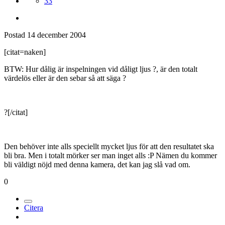
33
Postad
14 december 2004
[citat=naken]
BTW: Hur dålig är inspelningen vid dåligt ljus ?, är den totalt
värdelös eller är den sebar så att säga ?
?[/citat]
Den behöver inte alls speciellt mycket ljus för att den resultatet ska
bli bra. Men i totalt mörker ser man inget alls :P Nämen du kommer
bli väldigt nöjd med denna kamera, det kan jag slå vad om.
0
Citera