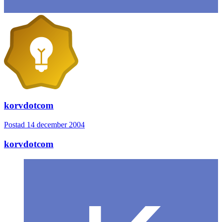
korvdotcom
Postad
14 december 2004
korvdotcom