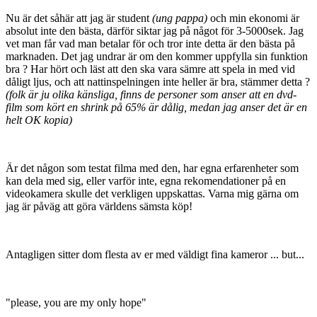
Nu är det såhär att jag är student
(ung pappa)
och min ekonomi är
absolut inte den bästa, därför siktar jag på något för 3-5000sek. Jag
vet man får vad man betalar för och tror inte detta är den bästa på
marknaden. Det jag undrar är om den kommer uppfylla sin funktion
bra ? Har hört och läst att den ska vara sämre att spela in med vid
dåligt ljus, och att nattinspelningen inte heller är bra, stämmer detta ?
(folk är ju olika känsliga, finns de personer som anser att en dvd-
film som kört en shrink på 65% är dålig, medan jag anser det är en
helt OK kopia)
Är det någon som testat filma med den, har egna erfarenheter som
kan dela med sig, eller varför inte, egna rekomendationer på en
videokamera skulle det verkligen uppskattas. Varna mig gärna om
jag är påväg att göra världens sämsta köp!
Antagligen sitter dom flesta av er med väldigt fina kameror ... but...
"please, you are my only hope"