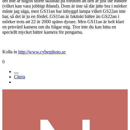
det inte är någon större skillnad på förutom att den är just lite mindre
(vilket kan vara jobbigt ibland). Dom är inte så där jätte bra i mörker
måste jag säga, men GS11an har inbyggd lampa vilket GS22an inte
har, så det är ju en fördel. GS11an är faktiskt bättre än GS22an i
mörker trots att 22 är 2000 spänn dyrare. Men GS11an är helt klart
en prisvärd kamera om du frågar mig. Tror inte du kan hitta en
speciellt mycket bättre kamera för pengarna.
Kolla in
http://www.cyberphoto.se
0
Citera