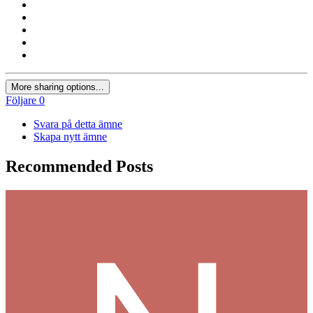
More sharing options...
Följare
0
Svara på detta ämne
Skapa nytt ämne
Recommended Posts