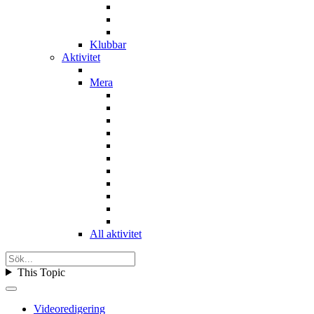
Klubbar
Aktivitet
Mera
All aktivitet
This Topic
Videoredigering