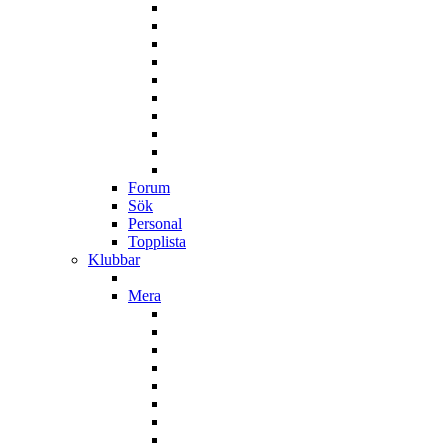
Forum
Sök
Personal
Topplista
Klubbar
Mera