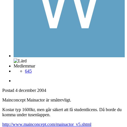
Medlemmar
645
Postad
4 december 2004
Mainconcept Mainactor är småtrevligt.
Kostar typ 1600kr, men går säkert att få studentlicens. Då borde du
komma under tusenlappen.
http://www.mainconcept.com/mainactor_v5.shtml