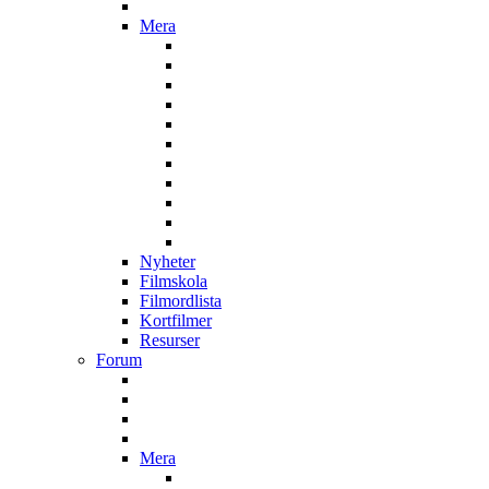
Mera
Nyheter
Filmskola
Filmordlista
Kortfilmer
Resurser
Forum
Mera