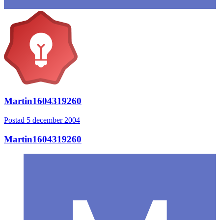
Martin1604319260
Postad
5 december 2004
Martin1604319260