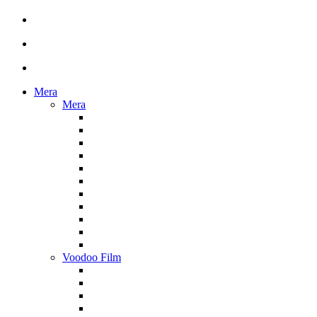
Mera
Mera
Voodoo Film