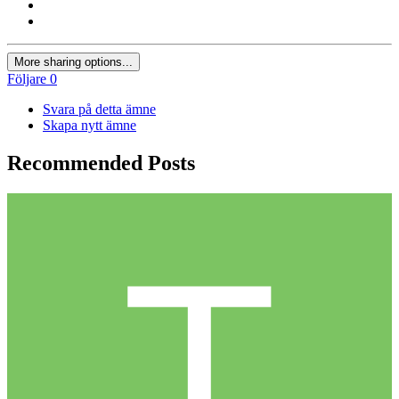
More sharing options...
Följare
0
Svara på detta ämne
Skapa nytt ämne
Recommended Posts