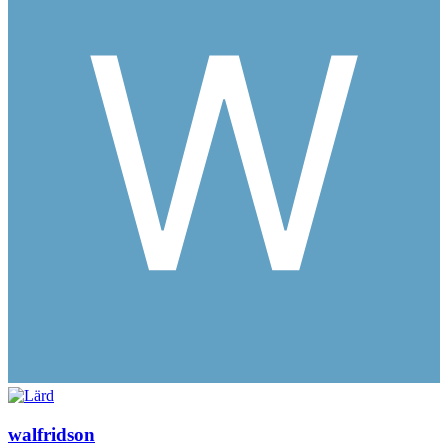
walfridson