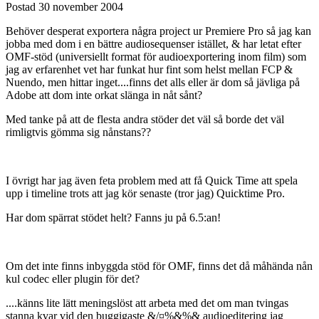
Postad
30 november 2004
Behöver desperat exportera några project ur Premiere Pro så jag kan
jobba med dom i en bättre audiosequenser istället, & har letat efter
OMF-stöd (universiellt format för audioexportering inom film) som
jag av erfarenhet vet har funkat hur fint som helst mellan FCP &
Nuendo, men hittar inget....finns det alls eller är dom så jävliga på
Adobe att dom inte orkat slänga in nåt sånt?
Med tanke på att de flesta andra stöder det väl så borde det väl
rimligtvis gömma sig nånstans??
I övrigt har jag även feta problem med att få Quick Time att spela
upp i timeline trots att jag kör senaste (tror jag) Quicktime Pro.
Har dom spärrat stödet helt? Fanns ju på 6.5:an!
Om det inte finns inbyggda stöd för OMF, finns det då måhända nån
kul codec eller plugin för det?
....känns lite lätt meningslöst att arbeta med det om man tvingas
stanna kvar vid den buggigaste &/¤%&%& audioeditering jag