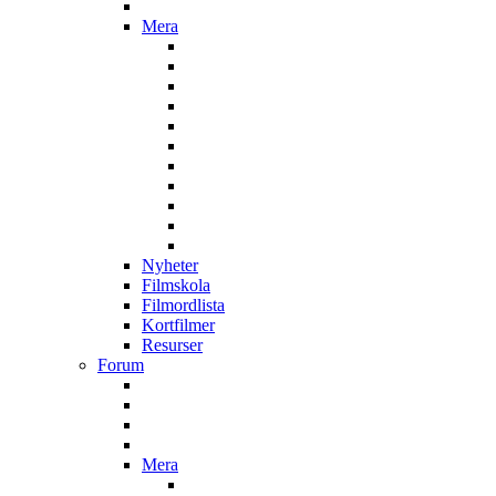
Mera
Nyheter
Filmskola
Filmordlista
Kortfilmer
Resurser
Forum
Mera