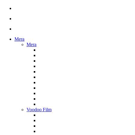
Mera
Mera
Voodoo Film