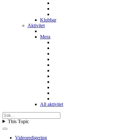
Klubbar
Aktivitet
Mera
All aktivitet
This Topic
Videoredigering