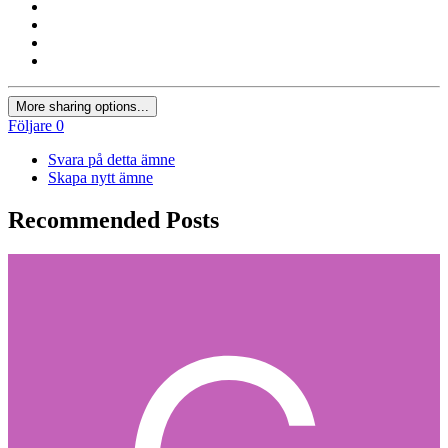
More sharing options...
Följare
0
Svara på detta ämne
Skapa nytt ämne
Recommended Posts