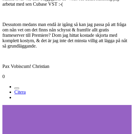
arbetat med sen Cubase VST :-(
Dessutom medans man endå är igång så kan jag passa på att fråga
om nån vet om det finns nån schysst & framför allt gratis
frameserver till Premiere? Dom jag hittat kostade skjorta med
komplett kostym, & det är jag inte det minsta villig att lägga på nåt
så grundläggande.
Pax Vobiscum! Christian
0
Citera