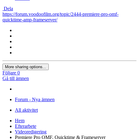
Dela
https://forum.voodoofilm.org/topic/2444-premiere-pro-omf-
quicktime-amp-frameserver/
More sharing options...
Följare
0
Gå till ämnen
Forum - Nya ämnen
All aktivitet
Hem
Efterarbete
Videoredigering
Premiere Pro OMF, Quicktime & Frameserver