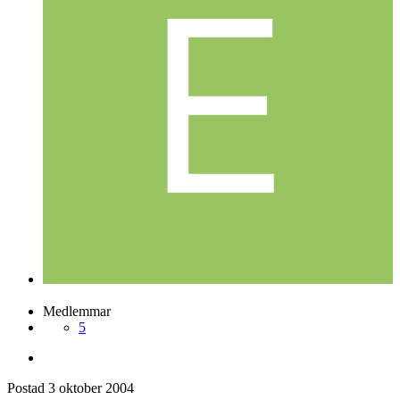
enzym