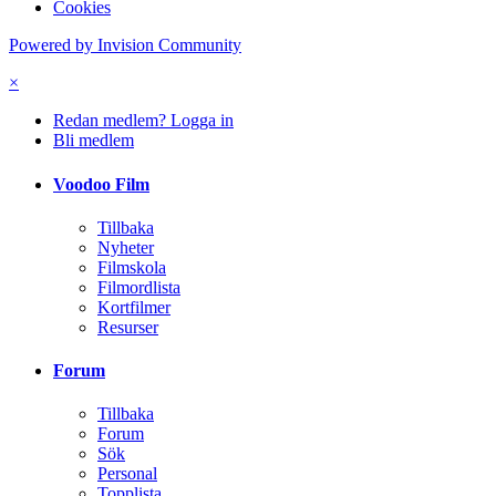
All aktivitet
Hem
Efterarbete
Digitala effekter
Pinhead-sminkning?
Språk
English (USA)
Svenska (Standard)
Kontakta oss
Cookies
Powered by Invision Community
×
Redan medlem? Logga in
Bli medlem
Voodoo Film