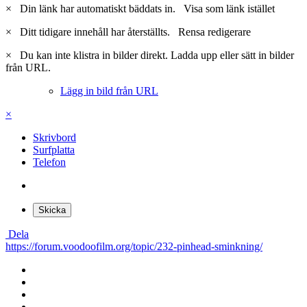
Du kan posta nu och bli medlem senare. Om du har ett konto,
logga
in nu
för att posta med ditt konto.
Skriv ett svar...
×
Klistras in som rik text.
Återställ formatering
Endast 75 max uttryckssymboler är tillåtna.
×
Din länk har automatiskt bäddats in.
Visa som länk istället
×
Ditt tidigare innehåll har återställts.
Rensa redigerare
×
Du kan inte klistra in bilder direkt. Ladda upp eller sätt in bilder
från URL.
Lägg in bild från URL
×