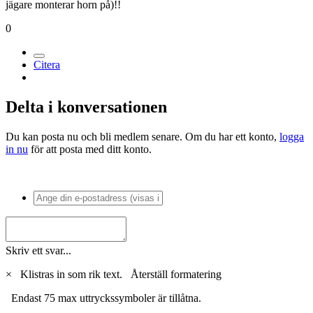
Postad
7 mars 2005
Tag kontakt med Anna-Karin Kallträsk (MALMÖ).
Hon gjorde en Pinheadmask när hon utbildade sig till
Atributmakare/Specialeffekt på nordiska Scenografiskolan.
Jag vet att hon har en förkärlek till monster.
Den masken var gjord i latex, och tändstickor målade så att de såg
precis ut som Spikar.
Har även gjort en Varulv som är monterad på en trofesköld (typ som
jägare monterar horn på)!!
0
Citera
Delta i konversationen