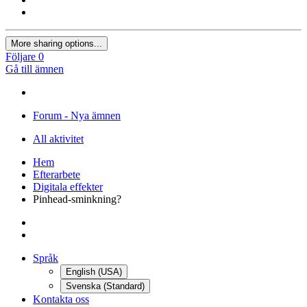
Skrivbord
Surfplatta
Telefon
Skicka
Dela
https://forum.voodoofilm.org/topic/232-pinhead-sminkning/
More sharing options...
Följare
0
Gå till ämnen
Forum - Nya ämnen