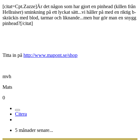
Medlemmar
5
Postad
3 oktober 2004
[citat=Cpt.Zazze]Är det någon som har gjort en pinhead (killen från
Hellraiser) sminkning på ett lyckat sätt...vi håller på med en riktig b-
skräckis med blod, tarmar och liknande...men hur gör man en snygg
pinhead?[/citat]