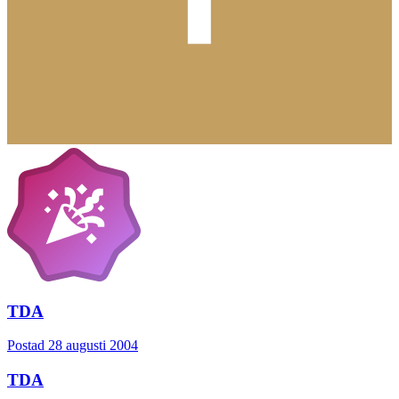
TDA
Postad
28 augusti 2004
TDA