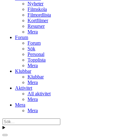
Nyheter
Filmskola
Filmordlista
Kortfilmer
Resurser
Mera
Forum
Forum
Sök
Personal
Topplista
Mera
Klubbar
Klubbar
Mera
Aktivitet
All aktivitet
Mera
Mera
Mera