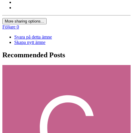
More sharing options...
Följare
0
Svara på detta ämne
Skapa nytt ämne
Recommended Posts