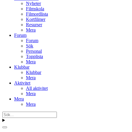
Nyheter
Filmskola
Filmordlista
Kortfilmer
Resurser
Mera
Forum
Forum
Sök
Personal
Topplista
Mera
Klubbar
Klubbar
Mera
Aktivitet
All aktivitet
Mera
Mera
Mera