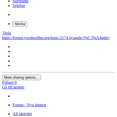
Surfplatta
Telefon
Skicka
Dela
https://forum.voodoofilm.org/topic/2174-lysande-t%C3%A4nder/
More sharing options...
Följare
0
Gå till ämnen
Forum - Nya ämnen
All aktivitet