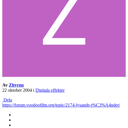
Av
Zhyron
22 oktober 2004
i
Digitala effekter
Dela
https://forum.voodoofilm.org/topic/2174-lysande-t%C3%A4nder/