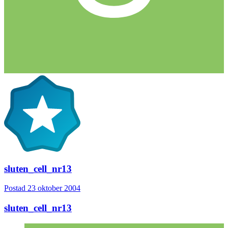
sluten_cell_nr13
Postad
23 oktober 2004
sluten_cell_nr13