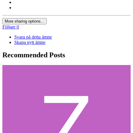
More sharing options...
Följare
0
Svara på detta ämne
Skapa nytt ämne
Recommended Posts