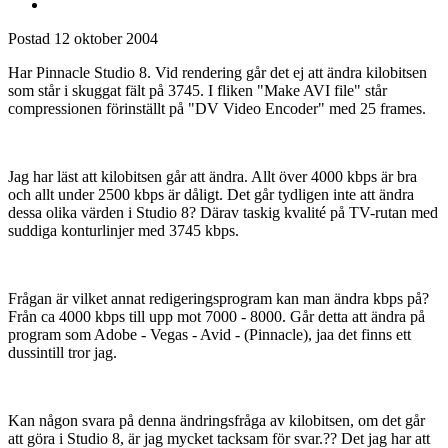
Postad
12 oktober 2004
Har Pinnacle Studio 8. Vid rendering går det ej att ändra kilobitsen
som står i skuggat fält på 3745. I fliken "Make AVI file" står
compressionen förinställt på "DV Video Encoder" med 25 frames.
Jag har läst att kilobitsen går att ändra. Allt över 4000 kbps är bra
och allt under 2500 kbps är dåligt. Det går tydligen inte att ändra
dessa olika värden i Studio 8? Därav taskig kvalité på TV-rutan med
suddiga konturlinjer med 3745 kbps.
Frågan är vilket annat redigeringsprogram kan man ändra kbps på?
Från ca 4000 kbps till upp mot 7000 - 8000. Går detta att ändra på
program som Adobe - Vegas - Avid - (Pinnacle), jaa det finns ett
dussintill tror jag.
Kan någon svara på denna ändringsfråga av kilobitsen, om det går
att göra i Studio 8, är jag mycket tacksam för svar.?? Det jag har att