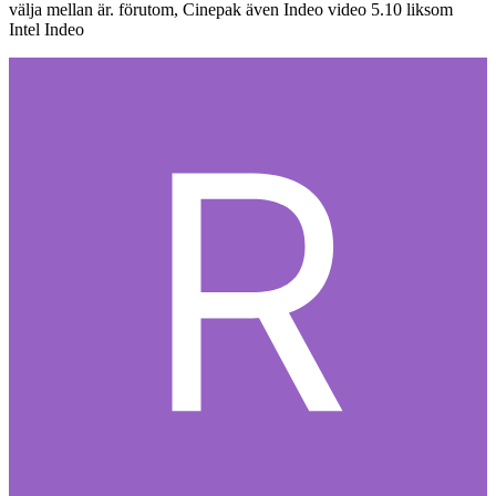
välja mellan är. förutom, Cinepak även Indeo video 5.10 liksom
Intel Indeo