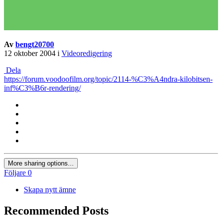
Av
bengt20700
12 oktober 2004
i
Videoredigering
Dela
https://forum.voodoofilm.org/topic/2114-%C3%A4ndra-kilobitsen-
inf%C3%B6r-rendering/
More sharing options...
Följare
0
Skapa nytt ämne
Recommended Posts