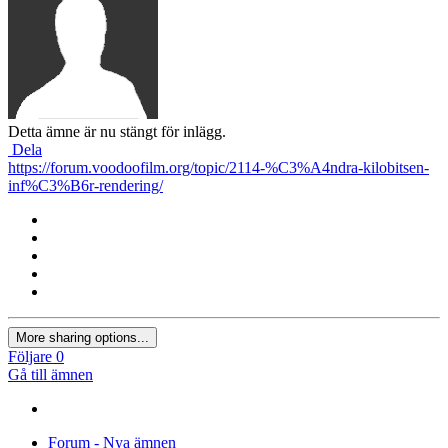
Detta ämne är nu stängt för inlägg.
Dela
https://forum.voodoofilm.org/topic/2114-%C3%A4ndra-kilobitsen-
inf%C3%B6r-rendering/
More sharing options...
Följare
0
Gå till ämnen
Forum - Nya ämnen