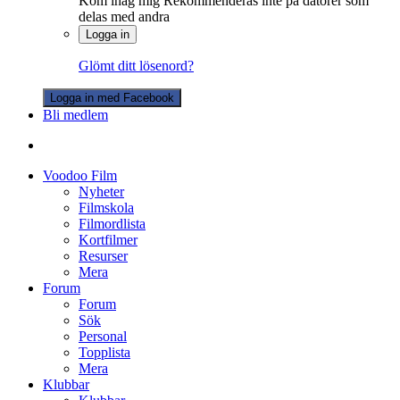
Kom ihåg mig
Rekommenderas inte på datorer som
delas med andra
Logga in
Glömt ditt lösenord?
Logga in med Facebook
Bli medlem
Voodoo Film
Nyheter
Filmskola
Filmordlista
Kortfilmer
Resurser
Mera
Forum
Forum
Sök
Personal
Topplista
Mera
Klubbar