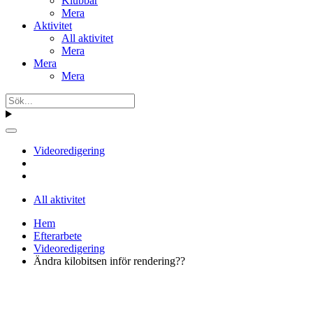
Klubbar
Mera
Aktivitet
All aktivitet
Mera
Mera
Mera
Videoredigering
All aktivitet
Hem
Efterarbete
Videoredigering
Ändra kilobitsen inför rendering??