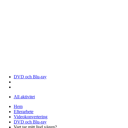
DVD och Blu-ray
All aktivitet
Hem
Efterarbete
Videokonvertering
DVD och Blu-ray
Vart tar mitt ljud vägen?