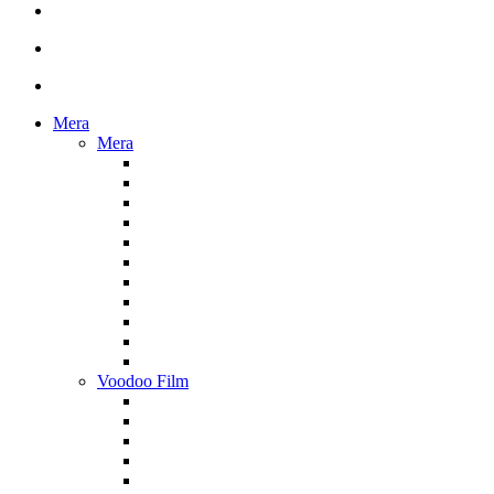
Mera
Mera
Voodoo Film